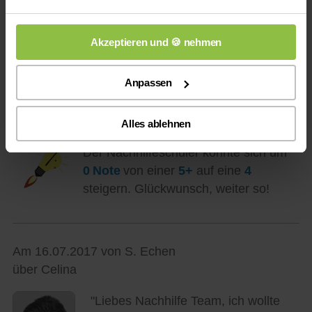
Am 26.08.2017 von Kirsten Ophoves
über Katharina
Akzeptieren und 🍪 nehmen
"Katharina war toll, Leander hat sich
verbessert."
Anpassen
Alles ablehnen
Der Nachhilfeschüler konnte sich um
0 Note
von einer
5+
auf eine
4
steigern. Glückwunsch, weiter so!
Am 16.07.2017 von S. Echen
über Celina
"Liebes Nachhilfe Team, ich wollte