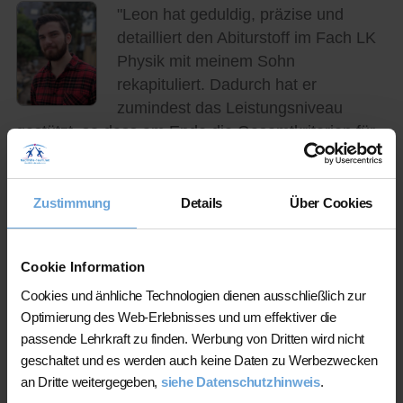
"Leon hat geduldig, präzise und
detailliert den Abiturstoff im Fach LK
Physik mit meinem Sohn
rekapituliert. Dadurch hat er
zumindest das Leistungsniveau
gestützt, so dass am Ende die Gesamtkriterien für
das Bestehen der Abiturprüfung erreicht wurden.
Damit wurde das Minimalziel erreicht. Aufgrund der
Vorbereitungssituation auf die Abiturprüfung stand
Zustimmung
Details
Über Cookies
eine Notenverbesserung nicht im Fokus."
Cookie Information
Der Nachhilfeschüler konnte sich
Cookies und änhliche Technologien dienen ausschließlich zur
bereits verbessern. Glückwunsch,
Optimierung des Web-Erlebnisses und um effektiver die
weiter so!
passende Lehrkraft zu finden. Werbung von Dritten wird nicht
geschaltet und es werden auch keine Daten zu Werbezwecken
an Dritte weitergegeben,
siehe Datenschutzhinweis
.