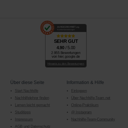
AUSGEZEICHNET
.org
Kundenbewertungen
SEHR GUT
4.90
/ 5.00
2.955 Bewertungen
von hier, google.de
Hinweis zu den Bewertungen
Über diese Seite
Information & Hilfe
Start Nachhilfe
Einloggen
Nachhilfelehrer finden
Über Nachhilfe-Team.net
Lernen leicht gemacht
Online-Praktikum
Studitipps
@ Instagram
Impressum
Nachhilfe-Team-Community
AGB und Datenschutz