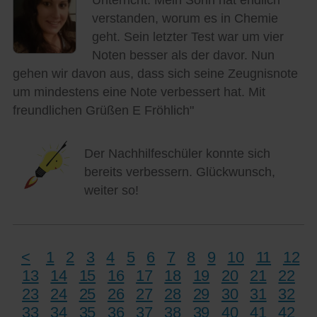
verstanden, worum es in Chemie
geht. Sein letzter Test war um vier
Noten besser als der davor. Nun
gehen wir davon aus, dass sich seine Zeugnisnote
um mindestens eine Note verbessert hat. Mit
freundlichen Grüßen E Fröhlich"
Der Nachhilfeschüler konnte sich
bereits verbessern. Glückwunsch,
weiter so!
<
1
2
3
4
5
6
7
8
9
10
11
12
13
14
15
16
17
18
19
20
21
22
23
24
25
26
27
28
29
30
31
32
33
34
35
36
37
38
39
40
41
42