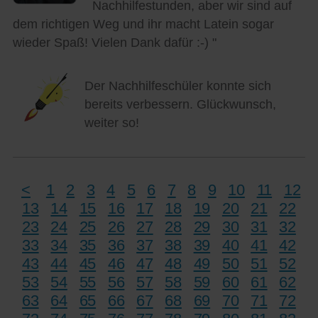
Nachhilfestunden, aber wir sind auf
dem richtigen Weg und ihr macht Latein sogar
wieder Spaß! Vielen Dank dafür :-) "
Der Nachhilfeschüler konnte sich
bereits verbessern. Glückwunsch,
weiter so!
<
1
2
3
4
5
6
7
8
9
10
11
12
13
14
15
16
17
18
19
20
21
22
23
24
25
26
27
28
29
30
31
32
33
34
35
36
37
38
39
40
41
42
43
44
45
46
47
48
49
50
51
52
53
54
55
56
57
58
59
60
61
62
63
64
65
66
67
68
69
70
71
72