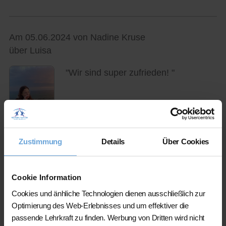
Am 05.06.2024 von Nadine Kruse
über Luisa
"Wir sind super zufrieden! "
Zustimmung
Details
Über Cookies
Der Nachhilfeschüler konnte sich um
0 Note
von einer
4-
auf eine
4
steigern. Glückwunsch, weiter so!
Cookie Information
Cookies und änhliche Technologien dienen ausschließlich zur
Optimierung des Web-Erlebnisses und um effektiver die
Am 05.06.2024 von Anja Heming
passende Lehrkraft zu finden. Werbung von Dritten wird nicht