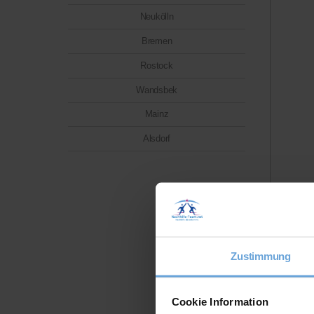
Neukölln
Bremen
Rostock
Wandsbek
Mainz
Alsdorf
Zustimmung
Cookie Information