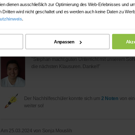
ien dienen ausschließlich zur Optimierung des Web-Erlebnisses und um
n Dritten wird nicht geschaltet und es werden auch keine Daten zu Wer
Der Nachhilfeschüler konnte sich bereits verbessern.
utzhinweis
.
Am 26.03.2024 von Annie Otto
Anpassen
Akze
über Stephan
"Stephan macht guten Unterricht mit unserem Sohn u
die nächsten Klausuren. Danke!!"
Der Nachhilfeschüler konnte sich um
2 Noten
von ei
weiter so!
Am 25.03.2024 von Sonja Mouslih