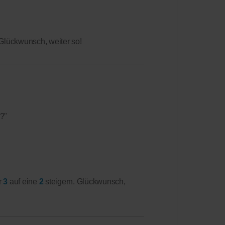
 Glückwunsch, weiter so!
??"
r
3
auf eine
2
steigern. Glückwunsch,