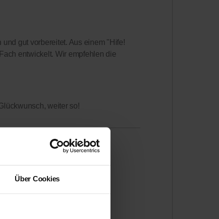
h und gut vorbereitet. Aus einem "Hife!
" Fach entwickelt. Wir empfehlen die
 Glückwunsch, weiter so!
Über Cookies
Stunden gut vor und ist sehr sehr