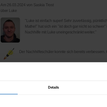
Am 26.03.2024 von Saskia Trost
über Luke
"Luke ist einfach super! Sehr zuverlässig, pünktlic
Mathe!" hat sich ein "ist doch gar nicht so schwer
Nachhilfe mit Luke uneingeschränkt weiter."
Der Nachhilfeschüler konnte sich bereits verbessern.
Am 26.03.2024 von Melanie Heinrichs
über Tabea
Details
"Leni ist begeistert von Tabea. Tabea bereitet die 
sympathisch. "