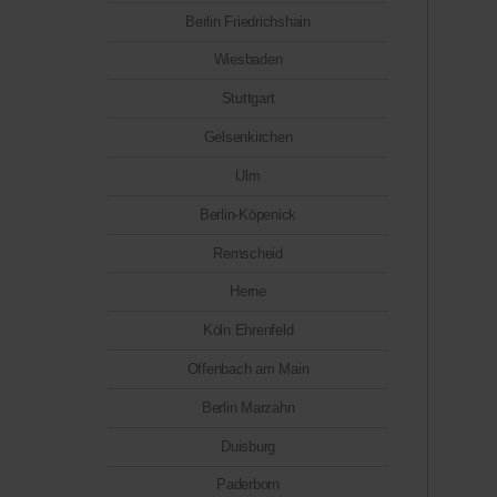
Berlin Friedrichshain
Wiesbaden
Stuttgart
Gelsenkirchen
Ulm
Berlin-Köpenick
Remscheid
Herne
Köln Ehrenfeld
Offenbach am Main
Berlin Marzahn
Duisburg
Paderborn