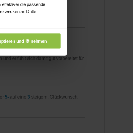
 effektiver die passende
bezwecken an Dritte
 Glückwunsch, weiter so!
ptieren und 🍪 nehmen
nd er fühlt sich damit gut vorbereitet für
ner
5-
auf eine
3
steigern. Glückwunsch,