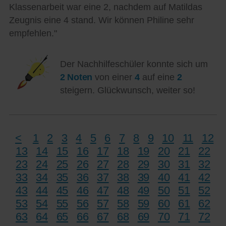
Klassenarbeit war eine 2, nachdem auf Matildas
Zeugnis eine 4 stand. Wir können Philine sehr
empfehlen."
Der Nachhilfeschüler konnte sich um
2 Noten
von einer
4
auf eine
2
steigern. Glückwunsch, weiter so!
<
1
2
3
4
5
6
7
8
9
10
11
12
13
14
15
16
17
18
19
20
21
22
23
24
25
26
27
28
29
30
31
32
33
34
35
36
37
38
39
40
41
42
43
44
45
46
47
48
49
50
51
52
53
54
55
56
57
58
59
60
61
62
63
64
65
66
67
68
69
70
71
72