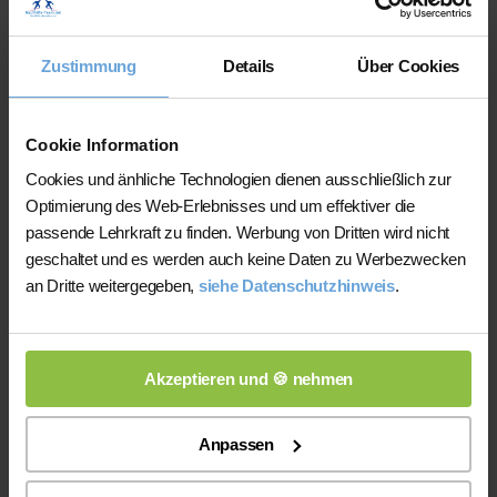
zügig. Supi. Den Ansatz, über Motivation Ziele zu
erreichen, finde ich sehr sympathisch. "
Zustimmung
Details
Über Cookies
Der Nachhilfeschüler konnte sich um
2 Noten
von einer
5
auf eine
3
Cookie Information
steigern. Glückwunsch, weiter so!
Cookies und änhliche Technologien dienen ausschließlich zur
Optimierung des Web-Erlebnisses und um effektiver die
passende Lehrkraft zu finden. Werbung von Dritten wird nicht
Am 16.12.2019 von Manuela Leuschner
geschaltet und es werden auch keine Daten zu Werbezwecken
über Johanna
an Dritte weitergegeben,
siehe Datenschutzhinweis
.
"Johanna ist echt klasse. Felicia lernt
wieder lieber Englisch. Sie erklärt
Akzeptieren und 🍪 nehmen
super und verständlich, gibt Tipps
zum einfacheren lernen von
Anpassen
Vokabeln. Und geht Probleme bzw.
Schwierigkeiten sofort an. Wir sind super