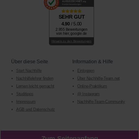
AUSGEZEICHNET
.org
Kundenbewertungen
SEHR GUT
4.90
/ 5.00
2.955 Bewertungen
von hier, google.de
Hinweis zu den Bewertungen
Über diese Seite
Information & Hilfe
Start Nachhilfe
Einloggen
Nachhilfelehrer finden
Über Nachhilfe-Team.net
Lernen leicht gemacht
Online-Praktikum
Studitipps
@ Instagram
Impressum
Nachhilfe-Team-Community
AGB und Datenschutz
Zum Seitenanfang