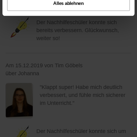
zufrieden!"
Alles ablehnen
Der Nachhilfeschüler konnte sich
bereits verbessern. Glückwunsch,
weiter so!
Am 15.12.2019 von Tim Göbels
über Johanna
"Klappt super! Habe mich deutlich
verbessert, und fühle mich sicherer
im Unterricht."
Der Nachhilfeschüler konnte sich um