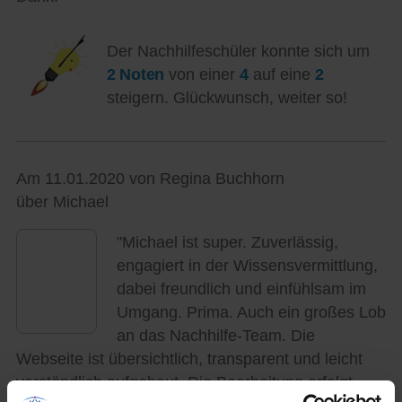
Der Nachhilfeschüler konnte sich um
2 Noten
von einer
4
auf eine
2
steigern. Glückwunsch, weiter so!
Am 11.01.2020 von Regina Buchhorn
über Michael
"Michael ist super. Zuverlässig,
engagiert in der Wissensvermittlung,
dabei freundlich und einfühlsam im
Umgang. Prima. Auch ein großes Lob
an das Nachhilfe-Team. Die
Webseite ist übersichtlich, transparent und leicht
verständlich aufgebaut. Die Bearbeitung erfolgt