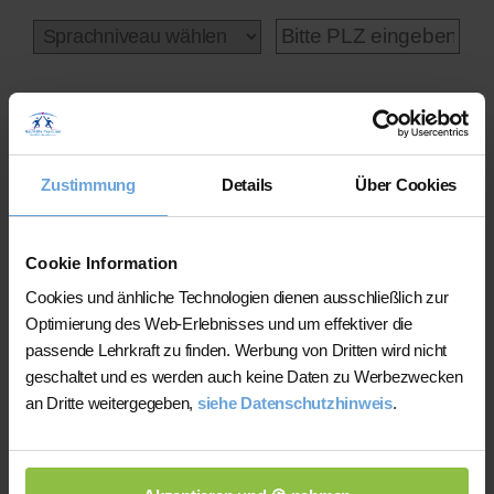
Online-Unterricht
Zustimmung
Details
Über Cookies
Cookie Information
Cookies und änhliche Technologien dienen ausschließlich zur
Statt der Profilauswahl kostenlos hier
Optimierung des Web-Erlebnisses und um effektiver die
unseren Lehrerfinder nutzen
statt
passende Lehrkraft zu finden. Werbung von Dritten wird nicht
Profilauswahl: Sie werden binnen 24-48h von
geschaltet und es werden auch keine Daten zu Werbezwecken
bis zu zwei optimal passenden Kandidaten
an Dritte weitergegeben,
siehe Datenschutzhinweis
.
kontaktiert, die Sie kostenlos & unverbindlich
kennenlernen können.