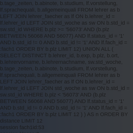
b.tage_zeiten, b.abinote, b.studium, lf.vorstellung,
lf.sprachequali, b.allgemeinquali FROM lehrer as b
LEFT JOIN lehrer_faecher as lf ON b.lehrer_id =
lf.lehrer_id LEFT JOIN std_woche as sw ON b.std_id =
sw.std_id WHERE b.plz >= '56073' AND (b.plz
BETWEEN 56068 AND 56077) AND lf.status_id = '1'
AND b.std_id != 0 AND b.std_id != '1' AND lf.fach_id =
:fach1 ORDER BY b.plz LIMIT 12) UNION ALL (
SELECT DISTINCT b.lehrer_id, b.exp, b.plz, b.ort,
b.lehrervorname, b.lehrernachname, sw.std_woche,
b.tage_zeiten, b.abinote, b.studium, lf.vorstellung,
lf.sprachequali, b.allgemeinquali FROM lehrer as b
LEFT JOIN lehrer_faecher as lf ON b.lehrer_id =
lf.lehrer_id LEFT JOIN std_woche as sw ON b.std_id =
sw.std_id WHERE b.plz < '56073' AND (b.plz
BETWEEN 56068 AND 56077) AND lf.status_id = '1'
AND b.std_id != 0 AND b.std_id != '1' AND lf.fach_id =
:fach1 ORDER BY b.plz LIMIT 12 ) ) AS n ORDER BY
distance LIMIT 12
session fach1id:53