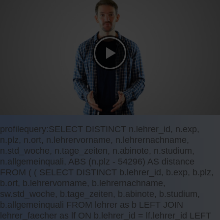
profilequery:SELECT DISTINCT n.lehrer_id, n.exp,
n.plz, n.ort, n.lehrervorname, n.lehrernachname,
n.std_woche, n.tage_zeiten, n.abinote, n.studium,
n.allgemeinquali, ABS (n.plz - 54296) AS distance
FROM ( ( SELECT DISTINCT b.lehrer_id, b.exp, b.plz,
b.ort, b.lehrervorname, b.lehrernachname,
sw.std_woche, b.tage_zeiten, b.abinote, b.studium,
b.allgemeinquali FROM lehrer as b LEFT JOIN
lehrer_faecher as lf ON b.lehrer_id = lf.lehrer_id LEFT