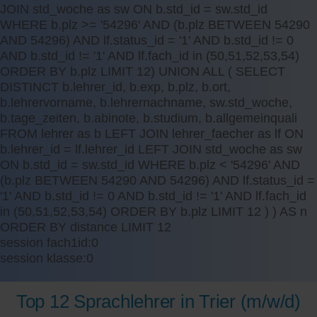
JOIN std_woche as sw ON b.std_id = sw.std_id
WHERE b.plz >= '54296' AND (b.plz BETWEEN 54290
AND 54296) AND lf.status_id = '1' AND b.std_id != 0
AND b.std_id != '1' AND lf.fach_id in (50,51,52,53,54)
ORDER BY b.plz LIMIT 12) UNION ALL ( SELECT
DISTINCT b.lehrer_id, b.exp, b.plz, b.ort,
b.lehrervorname, b.lehrernachname, sw.std_woche,
b.tage_zeiten, b.abinote, b.studium, b.allgemeinquali
FROM lehrer as b LEFT JOIN lehrer_faecher as lf ON
b.lehrer_id = lf.lehrer_id LEFT JOIN std_woche as sw
ON b.std_id = sw.std_id WHERE b.plz < '54296' AND
(b.plz BETWEEN 54290 AND 54296) AND lf.status_id =
'1' AND b.std_id != 0 AND b.std_id != '1' AND lf.fach_id
in (50,51,52,53,54) ORDER BY b.plz LIMIT 12 ) ) AS n
ORDER BY distance LIMIT 12
session fach1id:0
session klasse:0
Top 12 Sprachlehrer in Trier (m/w/d)