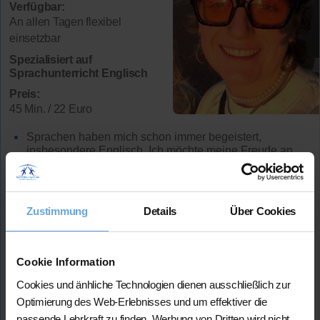
Verfügbar:
An allen Tagen flexibel
einsetzbar
Spezialisiert auf
Sprachunterricht Englisch
Preis:
45 Min. / 22 Euro
Sprachen haben mich schon immer begeistert,
insbesondere Englisch. Ich möchte meine Freude an
der Sprache weitergeben und Lernende dabei
unterstützen, sicherer im Sprechen, Schreiben und
Verstehen zu werden. Mit Geduld, Motivation und
einem individuell angepassten Unterricht helfe ich
Zustimmung
Details
Über Cookies
dabei, persönliche Ziele zu erreichen.
Studium:
Ich habe Lehramt studiert und studiere nun
Medien
Cookie Information
Abiturdurchschnitt:
1,2
Cookies und änhliche Technologien dienen ausschließlich zur
Lehrerfahrung:
5 Jahre Unterrichtserfahrung
Optimierung des Web-Erlebnisses und um effektiver die
passende Lehrkraft zu finden. Werbung von Dritten wird nicht