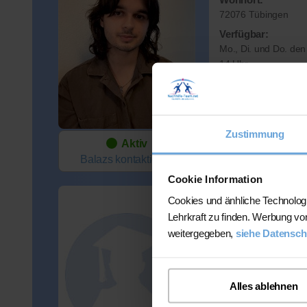
72076 Tübingen
Verfügbar:
Mo., Di. und Do. den
14 Uhr
Spezialisiert auf S
Englisch
Preis:
45 Min. / 22 Euro
Zustimmung
Aktiv
Balazs
kontaktieren
Cookie Information
Cookies und änhliche Technolog
Patrick
Lehrkraft zu finden. Werbung vo
weitergegeben,
siehe Datensch
Wohnort:
72074 Tübingen
Verfügbar:
Mo-Fr, zeitlich sehr f
Alles ablehnen
Spezialisiert auf S