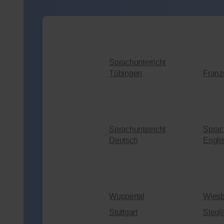
Sprachunterricht
Tübingen
Franz
Sprachunterricht
Sprac
Deutsch
Engli
Wuppertal
Wies
Stuttgart
Stegli