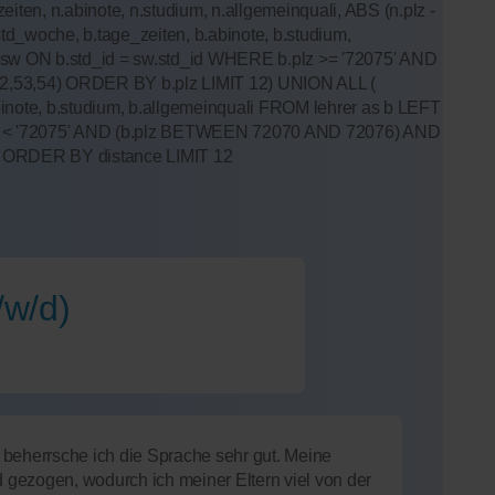
iten, n.abinote, n.studium, n.allgemeinquali, ABS (n.plz -
d_woche, b.tage_zeiten, b.abinote, b.studium,
as sw ON b.std_id = sw.std_id WHERE b.plz >= '72075' AND
1,52,53,54) ORDER BY b.plz LIMIT 12) UNION ALL (
binote, b.studium, b.allgemeinquali FROM lehrer as b LEFT
b.plz < '72075' AND (b.plz BETWEEN 72070 AND 72076) AND
AS n ORDER BY distance LIMIT 12
/w/d)
 beherrsche ich die Sprache sehr gut. Meine
d gezogen, wodurch ich meiner Eltern viel von der