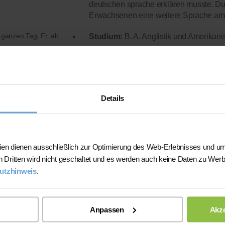
deutschen sprache erklären musste. Dur
Erwachsenen eine weitere Sprache am e
 ganzen Tag, Fr. ab
Studium:
B. A. Anglistik und Amerikanis
Abiturdurchschnitt:
2
prachunterricht
Lehrerfahrung:
6 Monate Unterrichtse
Details
Mehr Infos
ien dienen ausschließlich zur Optimierung des Web-Erlebnisses und um
An der Uni hatte ich schon oft mit Gas
n Dritten wird nicht geschaltet und es werden auch keine Daten zu Wer
parallel eine Kombination aus Wissen u
utzhinweis
.
Studium:
Ich studiere aktuell Biologie
Abiturdurchschnitt:
2,2
lexibel
Anpassen
Akze
prachunterricht