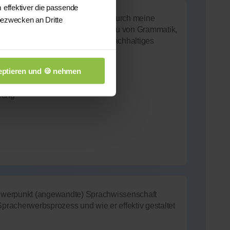
 effektiver die passende
uldig und individuell angepasst. Durch meine
bezwecken an Dritte
nterstütze ich Lernende beim Aufbau von Grammatik,
d Schreiben. Mein Ziel ist ein nachhaltiges
auen im Alltag.
ptieren und 🍪 nehmen
hrung
Schwerpunkt (angewandte) Sprachwissenschaft
Spracherwerbsprozess und wie er effektiv gestaltet