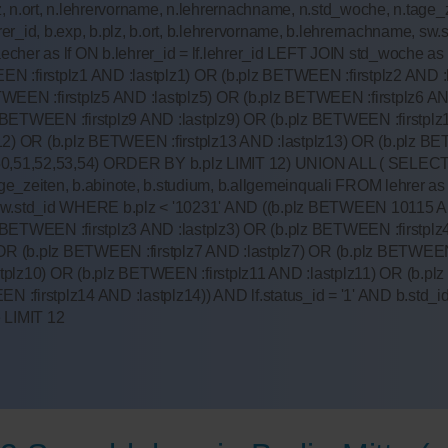
 n.ort, n.lehrervorname, n.lehrernachname, n.std_woche, n.tage_ze
d, b.exp, b.plz, b.ort, b.lehrervorname, b.lehrernachname, sw.st
echer as lf ON b.lehrer_id = lf.lehrer_id LEFT JOIN std_woche 
firstplz1 AND :lastplz1) OR (b.plz BETWEEN :firstplz2 AND :la
WEEN :firstplz5 AND :lastplz5) OR (b.plz BETWEEN :firstplz6 AN
 BETWEEN :firstplz9 AND :lastplz9) OR (b.plz BETWEEN :firstpl
12) OR (b.plz BETWEEN :firstplz13 AND :lastplz13) OR (b.plz BETW
n (50,51,52,53,54) ORDER BY b.plz LIMIT 12) UNION ALL ( SELECT D
e_zeiten, b.abinote, b.studium, b.allgemeinquali FROM lehrer as 
= sw.std_id WHERE b.plz < '10231' AND ((b.plz BETWEEN 10115 A
 BETWEEN :firstplz3 AND :lastplz3) OR (b.plz BETWEEN :firstplz
 OR (b.plz BETWEEN :firstplz7 AND :lastplz7) OR (b.plz BETWEEN 
tplz10) OR (b.plz BETWEEN :firstplz11 AND :lastplz11) OR (b.plz
firstplz14 AND :lastplz14)) AND lf.status_id = '1' AND b.std_id !
 LIMIT 12