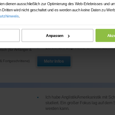
ien dienen ausschließlich zur Optimierung des Web-Erlebnisses und um
Ich vermittle Deutsch verständlich, ged
n Dritten wird nicht geschaltet und es werden auch keine Daten zu Wer
Fähigkeit, Sprache klar zu erklären, u
utzhinweis
.
Ausdruck und Sicherheit im Sprechen un
Sprachverständnis und mehr Selbstvertr
Anpassen
Akze
Studium:
Maschinenbau
Lehrerfahrung:
Keine Unterrichtserfa
tsch (für Anfänger &
 & Fortgeschrittene)
Mehr Infos
Ich habe Anglistik/Amerikanistik mit 
studiert. Ein großer Fokus lag auf dem 
werden kann.