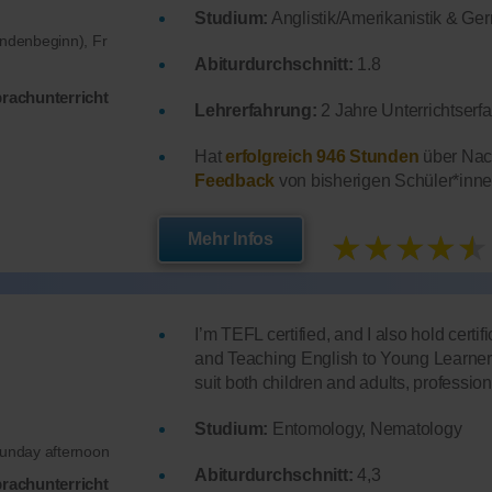
Studium:
Anglistik/Amerikanistik & Ger
undenbeginn), Fr
Abiturdurchschnitt:
1.8
prachunterricht
Lehrerfahrung:
2 Jahre Unterrichtserf
Hat
erfolgreich 946 Stunden
über Nach
Feedback
von bisherigen Schüler*inne
★★★★★
Mehr Infos
I’m TEFL certified, and I also hold cer
and Teaching English to Young Learner
suit both children and adults, profession
Studium:
Entomology, Nematology
Sunday afternoon
Abiturdurchschnitt:
4,3
prachunterricht