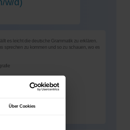
m/w/d)
ällt es leicht die deutsche Grammatik zu erklären.
 ins sprechen zu kommen und so zu schauen, wo es
rafie
ahrung
Über Cookies