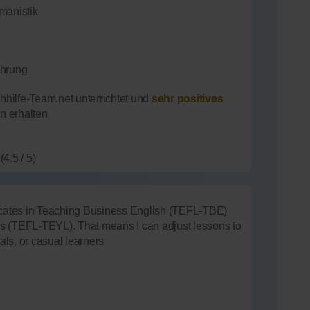
manistik
ahrung
hilfe-Team.net unterrichtet und
sehr positives
n erhalten
(4.5 / 5)
tificates in Teaching Business English (TEFL-TBE)
s (TEFL-TEYL). That means I can adjust lessons to
als, or casual learners