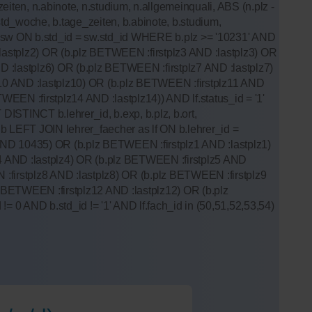
iten, n.abinote, n.studium, n.allgemeinquali, ABS (n.plz -
d_woche, b.tage_zeiten, b.abinote, b.studium,
as sw ON b.std_id = sw.std_id WHERE b.plz >= '10231' AND
stplz2) OR (b.plz BETWEEN :firstplz3 AND :lastplz3) OR
D :lastplz6) OR (b.plz BETWEEN :firstplz7 AND :lastplz7)
z10 AND :lastplz10) OR (b.plz BETWEEN :firstplz11 AND
EEN :firstplz14 AND :lastplz14)) AND lf.status_id = '1'
ISTINCT b.lehrer_id, b.exp, b.plz, b.ort,
b LEFT JOIN lehrer_faecher as lf ON b.lehrer_id =
ND 10435) OR (b.plz BETWEEN :firstplz1 AND :lastplz1)
4 AND :lastplz4) OR (b.plz BETWEEN :firstplz5 AND
:firstplz8 AND :lastplz8) OR (b.plz BETWEEN :firstplz9
 BETWEEN :firstplz12 AND :lastplz12) OR (b.plz
= 0 AND b.std_id != '1' AND lf.fach_id in (50,51,52,53,54)