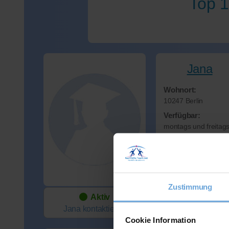
Top 1
Jana
Wohnort:
10247 Berlin
Verfügbar:
montags und freitag
Spezialisiert auf S
Deutsch
Preis:
45 Min. / 22 Euro
Zustimmung
Aktiv
Jana
kontaktieren
Cookie Information