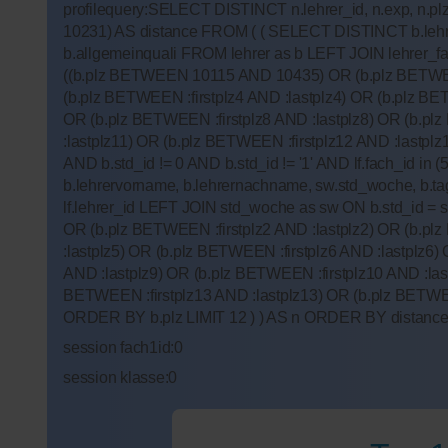
profilequery:SELECT DISTINCT n.lehrer_id, n.exp, n.plz,
10231) AS distance FROM ( ( SELECT DISTINCT b.lehrer_i
b.allgemeinquali FROM lehrer as b LEFT JOIN lehrer_fa
((b.plz BETWEEN 10115 AND 10435) OR (b.plz BETWEEN :
(b.plz BETWEEN :firstplz4 AND :lastplz4) OR (b.plz BET
OR (b.plz BETWEEN :firstplz8 AND :lastplz8) OR (b.plz
:lastplz11) OR (b.plz BETWEEN :firstplz12 AND :lastplz
AND b.std_id != 0 AND b.std_id != '1' AND lf.fach_id i
b.lehrervorname, b.lehrernachname, sw.std_woche, b.tag
lf.lehrer_id LEFT JOIN std_woche as sw ON b.std_id 
OR (b.plz BETWEEN :firstplz2 AND :lastplz2) OR (b.plz
:lastplz5) OR (b.plz BETWEEN :firstplz6 AND :lastplz6)
AND :lastplz9) OR (b.plz BETWEEN :firstplz10 AND :las
BETWEEN :firstplz13 AND :lastplz13) OR (b.plz BETWEEN :
ORDER BY b.plz LIMIT 12 ) ) AS n ORDER BY distance
session fach1id:0
session klasse:0