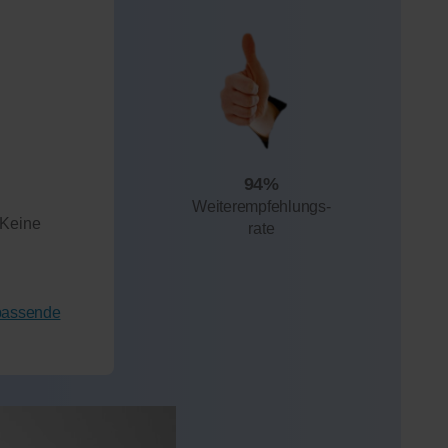
94%
Weiterempfehlungs-
 Keine
rate
 passende