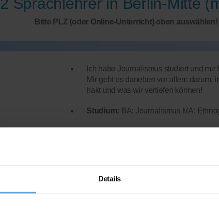
2 Sprachlehrer in Berlin-Mitte (
Bitte PLZ (oder Online-Unterricht) oben auswählen!
Ich habe Journalismus studiert und mir f
Mir geht es daneben vor allem darum,
hakt und was wir vertiefen können!
Studium:
BA: Journalismus MA: Ethnog
s
Abiturdurchschnitt:
2,0
prachunterricht
Lehrerfahrung:
2 Jahre Unterrichtserf
Mehr Infos
Details