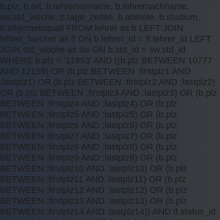
b.plz, b.ort, b.lehrervorname, b.lehrernachname,
sw.std_woche, b.tage_zeiten, b.abinote, b.studium,
b.allgemeinquali FROM lehrer as b LEFT JOIN
lehrer_faecher as lf ON b.lehrer_id = lf.lehrer_id LEFT
JOIN std_woche as sw ON b.std_id = sw.std_id
WHERE b.plz < '11953' AND ((b.plz BETWEEN 10777
AND 12159) OR (b.plz BETWEEN :firstplz1 AND
:lastplz1) OR (b.plz BETWEEN :firstplz2 AND :lastplz2)
OR (b.plz BETWEEN :firstplz3 AND :lastplz3) OR (b.plz
BETWEEN :firstplz4 AND :lastplz4) OR (b.plz
BETWEEN :firstplz5 AND :lastplz5) OR (b.plz
BETWEEN :firstplz6 AND :lastplz6) OR (b.plz
BETWEEN :firstplz7 AND :lastplz7) OR (b.plz
BETWEEN :firstplz8 AND :lastplz8) OR (b.plz
BETWEEN :firstplz9 AND :lastplz9) OR (b.plz
BETWEEN :firstplz10 AND :lastplz10) OR (b.plz
BETWEEN :firstplz11 AND :lastplz11) OR (b.plz
BETWEEN :firstplz12 AND :lastplz12) OR (b.plz
BETWEEN :firstplz13 AND :lastplz13) OR (b.plz
BETWEEN :firstplz14 AND :lastplz14)) AND lf.status_id