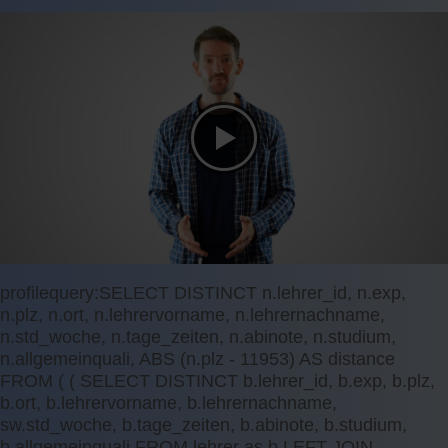
profilequery:SELECT DISTINCT n.lehrer_id, n.exp,
n.plz, n.ort, n.lehrervorname, n.lehrernachname,
n.std_woche, n.tage_zeiten, n.abinote, n.studium,
n.allgemeinquali, ABS (n.plz - 11953) AS distance
FROM ( ( SELECT DISTINCT b.lehrer_id, b.exp, b.plz,
b.ort, b.lehrervorname, b.lehrernachname,
sw.std_woche, b.tage_zeiten, b.abinote, b.studium,
b.allgemeinquali FROM lehrer as b LEFT JOIN