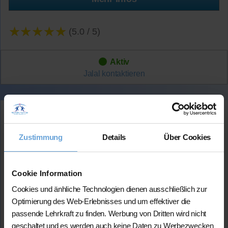
★★★★★
(5.0 / 5)
Aktiv
Jalal
kontaktieren
Leonardo
Wohnort:
Zustimmung
Details
Über Cookies
11023 Bogotá
Verfügbar:
Mo. Di. Mit. Don. Fr. und Son. ab
Cookie Information
15 Uhr
Cookies und änhliche Technologien dienen ausschließlich zur
Sprachen:
Optimierung des Web-Erlebnisses und um effektiver die
Sprachunterricht Spanisch (für
passende Lehrkraft zu finden. Werbung von Dritten wird nicht
Anfänger & Fortgeschrittene)
geschaltet und es werden auch keine Daten zu Werbezwecken