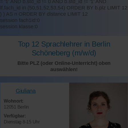
= '1' AND b.std_id != 0 AND b.std_id != '1' AND
lf.fach_id in (50,51,52,53,54) ORDER BY b.plz LIMIT 12
) ) AS n ORDER BY distance LIMIT 12
session fach1id:0
session klasse:0
Top 12 Sprachlehrer in Berlin
Schöneberg (m/w/d)
Bitte PLZ (oder Online-Unterricht) oben
auswählen!
Giuliana
Wohnort:
12051 Berlin
Verfügbar:
Dienstag 8-15 Uhr