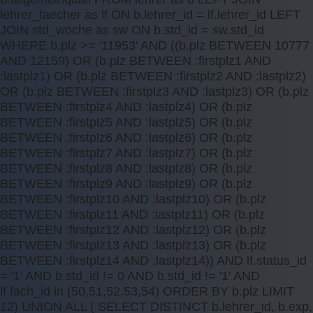
lehrer_faecher as lf ON b.lehrer_id = lf.lehrer_id LEFT
JOIN std_woche as sw ON b.std_id = sw.std_id
WHERE b.plz >= '11953' AND ((b.plz BETWEEN 10777
AND 12159) OR (b.plz BETWEEN :firstplz1 AND
:lastplz1) OR (b.plz BETWEEN :firstplz2 AND :lastplz2)
OR (b.plz BETWEEN :firstplz3 AND :lastplz3) OR (b.plz
BETWEEN :firstplz4 AND :lastplz4) OR (b.plz
BETWEEN :firstplz5 AND :lastplz5) OR (b.plz
BETWEEN :firstplz6 AND :lastplz6) OR (b.plz
BETWEEN :firstplz7 AND :lastplz7) OR (b.plz
BETWEEN :firstplz8 AND :lastplz8) OR (b.plz
BETWEEN :firstplz9 AND :lastplz9) OR (b.plz
BETWEEN :firstplz10 AND :lastplz10) OR (b.plz
BETWEEN :firstplz11 AND :lastplz11) OR (b.plz
BETWEEN :firstplz12 AND :lastplz12) OR (b.plz
BETWEEN :firstplz13 AND :lastplz13) OR (b.plz
BETWEEN :firstplz14 AND :lastplz14)) AND lf.status_id
= '1' AND b.std_id != 0 AND b.std_id != '1' AND
lf.fach_id in (50,51,52,53,54) ORDER BY b.plz LIMIT
12) UNION ALL ( SELECT DISTINCT b.lehrer_id, b.exp,