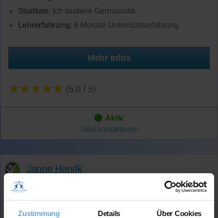
Studium:
Ich studiere Germanistik
Lehrerfahrung:
6 Monate Unterrichtserfahrung
Mehr Infos
★★★★★
(5.0 / 5)
Aktiv
Jalal
kontaktieren
Janne Henrik
Wohnort:
10425 Berlin
Verfügbar:
Zustimmung
Details
Über Cookies