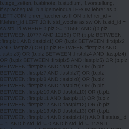
b.tage_zeiten, b.abinote, b.studium, lf.vorstellung,
lf.sprachequali, b.allgemeinquali FROM lehrer as b
LEFT JOIN lehrer_faecher as lf ON b.lehrer_id =
lf.lehrer_id LEFT JOIN std_woche as sw ON b.std_id =
sw.std_id WHERE b.plz >= '11556' AND ((b.plz
BETWEEN 10777 AND 12159) OR (b.plz BETWEEN
:firstplz1 AND :lastplz1) OR (b.plz BETWEEN :firstplz2
AND :lastplz2) OR (b.plz BETWEEN :firstplz3 AND
:lastplz3) OR (b.plz BETWEEN :firstplz4 AND :lastplz4)
OR (b.plz BETWEEN :firstplz5 AND :lastplz5) OR (b.plz
BETWEEN :firstplz6 AND :lastplz6) OR (b.plz
BETWEEN :firstplz7 AND :lastplz7) OR (b.plz
BETWEEN :firstplz8 AND :lastplz8) OR (b.plz
BETWEEN :firstplz9 AND :lastplz9) OR (b.plz
BETWEEN :firstplz10 AND :lastplz10) OR (b.plz
BETWEEN :firstplz11 AND :lastplz11) OR (b.plz
BETWEEN :firstplz12 AND :lastplz12) OR (b.plz
BETWEEN :firstplz13 AND :lastplz13) OR (b.plz
BETWEEN :firstplz14 AND :lastplz14)) AND lf.status_id
= '1' AND b.std_id != 0 AND b.std_id != '1' AND