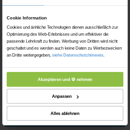
Mo - Sa ab 10 - 20 Uhr
Spezialisiert auf
Sprachunterricht Deutsch
Cookie Information
Preis:
Cookies und änhliche Technologien dienen ausschließlich zur
45 Min. / 24 Euro
Optimierung des Web-Erlebnisses und um effektiver die
passende Lehrkraft zu finden. Werbung von Dritten wird nicht
Deutsch ist meine
Muttersprache und ich hatte Deutsch im Abitur als
geschaltet und es werden auch keine Daten zu Werbezwecken
Leistungskurs. Dadurch bringe ich sehr gute
an Dritte weitergegeben,
siehe Datenschutzhinweis
.
Sprachkenntnisse mit. Diesen Unterricht möchte ich
motivieren gestalten, wobei ich mit dem Schüler auf
einer Augenhöhe bin.
Studium:
Bachelor Lehramtstudium- Mathematik,
Akzeptieren und 🍪 nehmen
Russisch
Abiturdurchschnitt:
3,3
Anpassen
Lehrerfahrung:
1 Jahr Unterrichtserfahrung
Alles ablehnen
Mehr Infos