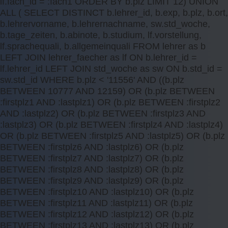
lf.fach_id = :fach1 ORDER BY b.plz LIMIT 12) UNION
ALL ( SELECT DISTINCT b.lehrer_id, b.exp, b.plz, b.ort,
b.lehrervorname, b.lehrernachname, sw.std_woche,
b.tage_zeiten, b.abinote, b.studium, lf.vorstellung,
lf.sprachequali, b.allgemeinquali FROM lehrer as b
LEFT JOIN lehrer_faecher as lf ON b.lehrer_id =
lf.lehrer_id LEFT JOIN std_woche as sw ON b.std_id =
sw.std_id WHERE b.plz < '11556' AND ((b.plz
BETWEEN 10777 AND 12159) OR (b.plz BETWEEN
:firstplz1 AND :lastplz1) OR (b.plz BETWEEN :firstplz2
AND :lastplz2) OR (b.plz BETWEEN :firstplz3 AND
:lastplz3) OR (b.plz BETWEEN :firstplz4 AND :lastplz4)
OR (b.plz BETWEEN :firstplz5 AND :lastplz5) OR (b.plz
BETWEEN :firstplz6 AND :lastplz6) OR (b.plz
BETWEEN :firstplz7 AND :lastplz7) OR (b.plz
BETWEEN :firstplz8 AND :lastplz8) OR (b.plz
BETWEEN :firstplz9 AND :lastplz9) OR (b.plz
BETWEEN :firstplz10 AND :lastplz10) OR (b.plz
BETWEEN :firstplz11 AND :lastplz11) OR (b.plz
BETWEEN :firstplz12 AND :lastplz12) OR (b.plz
BETWEEN :firstplz13 AND :lastplz13) OR (b.plz