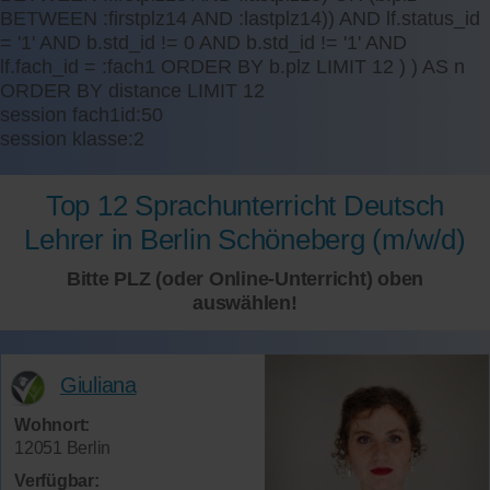
BETWEEN :firstplz14 AND :lastplz14)) AND lf.status_id
= '1' AND b.std_id != 0 AND b.std_id != '1' AND
lf.fach_id = :fach1 ORDER BY b.plz LIMIT 12 ) ) AS n
ORDER BY distance LIMIT 12
session fach1id:50
session klasse:2
Top 12 Sprachunterricht Deutsch
Lehrer in Berlin Schöneberg (m/w/d)
Bitte PLZ (oder Online-Unterricht) oben
auswählen!
Giuliana
Wohnort:
12051 Berlin
Verfügbar: