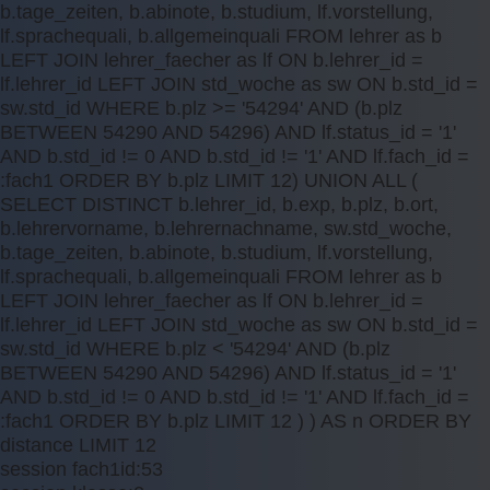
b.tage_zeiten, b.abinote, b.studium, lf.vorstellung,
lf.sprachequali, b.allgemeinquali FROM lehrer as b
LEFT JOIN lehrer_faecher as lf ON b.lehrer_id =
lf.lehrer_id LEFT JOIN std_woche as sw ON b.std_id =
sw.std_id WHERE b.plz >= '54294' AND (b.plz
BETWEEN 54290 AND 54296) AND lf.status_id = '1'
AND b.std_id != 0 AND b.std_id != '1' AND lf.fach_id =
:fach1 ORDER BY b.plz LIMIT 12) UNION ALL (
SELECT DISTINCT b.lehrer_id, b.exp, b.plz, b.ort,
b.lehrervorname, b.lehrernachname, sw.std_woche,
b.tage_zeiten, b.abinote, b.studium, lf.vorstellung,
lf.sprachequali, b.allgemeinquali FROM lehrer as b
LEFT JOIN lehrer_faecher as lf ON b.lehrer_id =
lf.lehrer_id LEFT JOIN std_woche as sw ON b.std_id =
sw.std_id WHERE b.plz < '54294' AND (b.plz
BETWEEN 54290 AND 54296) AND lf.status_id = '1'
AND b.std_id != 0 AND b.std_id != '1' AND lf.fach_id =
:fach1 ORDER BY b.plz LIMIT 12 ) ) AS n ORDER BY
distance LIMIT 12
session fach1id:53