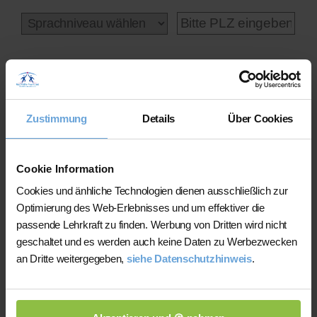
Online-Unterricht
Zustimmung
Details
Über Cookies
Cookie Information
Cookies und änhliche Technologien dienen ausschließlich zur
Statt der Profilauswahl kostenlos hier
Optimierung des Web-Erlebnisses und um effektiver die
unseren Lehrerfinder nutzen
statt
passende Lehrkraft zu finden. Werbung von Dritten wird nicht
Profilauswahl: Sie werden binnen 24-48h von
geschaltet und es werden auch keine Daten zu Werbezwecken
bis zu zwei optimal passenden Kandidaten
an Dritte weitergegeben,
siehe Datenschutzhinweis
.
kontaktiert, die Sie kostenlos & unverbindlich
kennenlernen können.