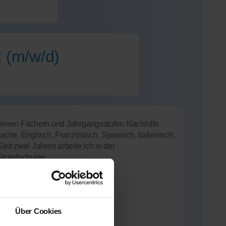
z (m/w/d)
iedenen Fächern und Jahrgangsstufen Nachhilfe
he, Englisch, Französisch, Spanisch, Italienisch,
 Seit zwei Jahren arbeite ich in der
Grundschulen.
cho, MSc. BioGeoSciences
Über Cookies