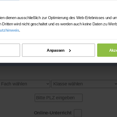
l.)
Lehrerfahrung:
7 Jahre und 32 Schüler
)
ien dienen ausschließlich zur Optimierung des Web-Erlebnisses und um
Hat
erfolgreich 397 Stunden
über Nach
n Dritten wird nicht geschaltet und es werden auch keine Daten zu Wer
Feedback
von bisherigen Schüler*inne
utzhinweis
.
utsch
)
★★★★★
Mehr Infos
Anpassen
Akze
e nach Niveau)
Online-Unterricht