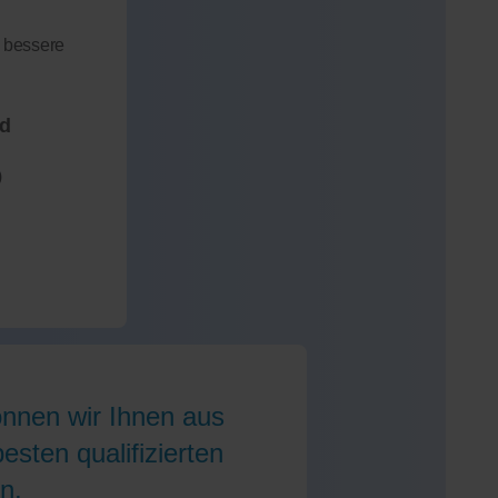
 bessere
nd
)
önnen wir Ihnen aus
sten qualifizierten
n.