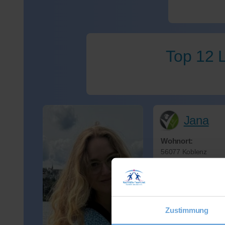
Top 12 L
Jana
Wohnort:
56077 Koblenz
Spricht:
Deutsch
Verfügbar:
Di und Fr ab 14.30U
Zustimmung
16.30Uhr