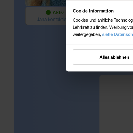
Fächer:
Mathematik (bis 13. K
Cookie Information
Aktiv
Italienisch (bis 13. Kl.
Jana
kontaktieren
Cookies und änhliche Technolog
Deutsch (bis 13. Kl.)
Lehrkraft zu finden. Werbung vo
Englisch (bis 13. Kl.)
weitergegeben,
siehe Datensch
Sprachunterricht De
Spanisch (bis 13. Kl.
Latein (bis 13. Kl.)
Preis:
Alles ablehnen
45 Min. / 28 Euro (j