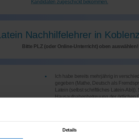
Kandidaten zugeschickt bekommen.
atein Nachhilfelehrer in Koblen
Bitte PLZ (oder Online-Unterricht) oben auswählen!
Ich habe bereits mehrjährig in versch
gegeben (Mathe, Deutsch als Fremdsprac
Latein (selbst schriftliches Latein-Abi)).
Hausaufgabenbetreuung der örtlichen 
Studium:
BSc. Geographie mit NF Psy
Abiturdurchschnitt:
1,3
hr; Mo, Mi und Do ab
Details
Latein-Note
im Abitur: 14