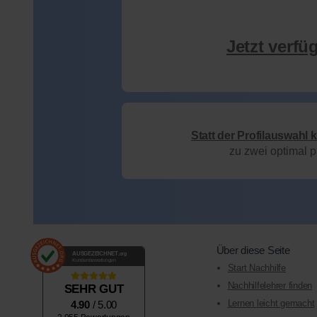
Jetzt verfü
Statt der Profilauswahl 
zu zwei optimal 
Über diese Seite
AUSGEZEICHNET
.org
Kundenbewertungen
Start Nachhilfe
Nachhilfelehrer finden
SEHR GUT
Lernen leicht gemacht
4.90
/ 5.00