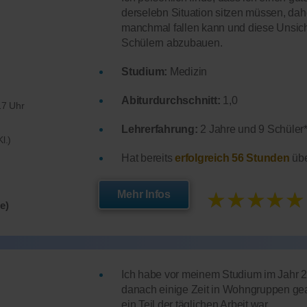
derselebn Situation sitzen müssen, dah
manchmal fallen kann und diese Unsiche
Schülern abzubauen.
Studium:
Medizin
Abiturdurchschnitt:
1,0
17 Uhr
Lehrerfahrung:
2 Jahre und 9 Schüler*
l.)
Hat bereits
erfolgreich 56 Stunden
übe
★★★★★
Mehr Infos
e)
Ich habe vor meinem Studium im Jahr 
danach einige Zeit in Wohngruppen gear
ein Teil der täglichen Arbeit war.