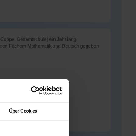
-Coppel Gesamtschule) ein Jahr lang
 in den Fächern Mathematik und Deutsch gegeben
 aktuell
 Nachhilfe-Team.net unterrichtet
Über Cookies
(5.0 / 5)