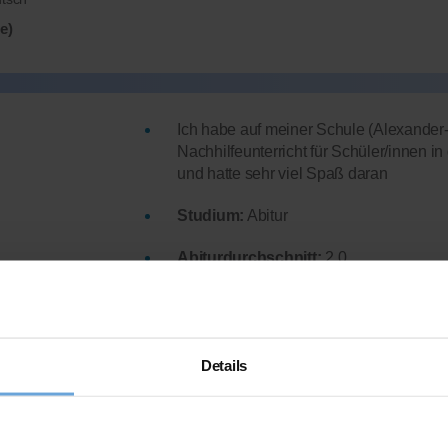
e)
Ich habe auf meiner Schule (Alexander
Nachhilfeunterricht für Schüler/innen
und hatte sehr viel Spaß daran
Studium:
Abitur
Abiturdurchschnitt:
2,0
b 10 Uhr
Lehrerfahrung:
1 Jahr und 1 Schüler*in
.)
Hat bereits
erfolgreich 8 Stunden
über
Details
e)
★★★★★
Mehr Infos