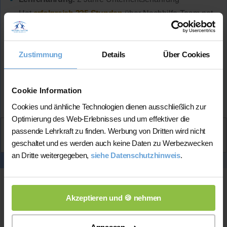
Hat
erfolgreich 335 Stunden
über Nachhilfe-Team.net
unterrichtet und
sehr positives Feedback
von
bisherigen Schüler*innen erhalten
Zustimmung
Details
Über Cookies
Mehr Infos
Cookie Information
★★★★★
(5.0 / 5)
Cookies und änhliche Technologien dienen ausschließlich zur
Optimierung des Web-Erlebnisses und um effektiver die
Aktiv
passende Lehrkraft zu finden. Werbung von Dritten wird nicht
Noel
kontaktieren
geschaltet und es werden auch keine Daten zu Werbezwecken
an Dritte weitergegeben,
siehe Datenschutzhinweis
.
Akzeptieren und 🍪 nehmen