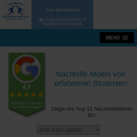
Jetzt durchstarten!
Gratis Lehrer/in finden &
kostenlos kennenlernen
MENÜ
Nachhilfe Moers von
erfahrenen Studenten
Zeige die Top 12 Nachhilfelehrer
für: