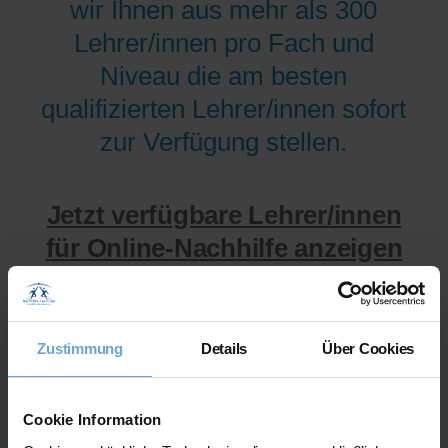
wir Ihnen aus mehr als 300
Lehrer/innen pro Fach und
Niveau die am besten
qualifizierten Lehrer/innen sofort
zur Verfügung stellen.
Jetzt verfügbare Lehrer/innen
für Online-Nachhilfe anzeigen
lassen.
Zustimmung
Details
Über Cookies
Cookie Information