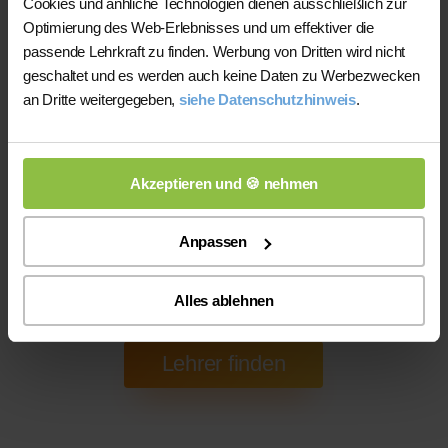
Cookies und änhliche Technologien dienen ausschließlich zur
Optimierung des Web-Erlebnisses und um effektiver die
passende Lehrkraft zu finden. Werbung von Dritten wird nicht
Online-Unterricht
geschaltet und es werden auch keine Daten zu Werbezwecken
an Dritte weitergegeben,
siehe Datenschutzhinweis
.
Online-Unterricht
Bitte beachten Sie, dass wir für
eine
200 bis 300 mal bessere Auswahl haben, wodurch sich für
Sie folgende Vorteile ergeben:
Akzeptieren und 🍪 nehmen
1) Die gefundene Lehrkraft wird wahrscheinlich
qualifizierter und zuverlässiger
sein (da viel größere
Anpassen
Auswahl)
2) Sie sparen die Kosten für Nachhilfe vor Ort
Alles ablehnen
(Anfahrtspauschale)