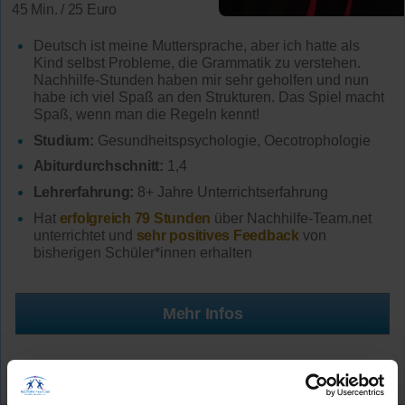
45 Min. / 25 Euro
Deutsch ist meine Muttersprache, aber ich hatte als
Kind selbst Probleme, die Grammatik zu verstehen.
Nachhilfe-Stunden haben mir sehr geholfen und nun
habe ich viel Spaß an den Strukturen. Das Spiel macht
Spaß, wenn man die Regeln kennt!
Studium:
Gesundheitspsychologie, Oecotrophologie
Abiturdurchschnitt:
1,4
Lehrerfahrung:
8+ Jahre Unterrichtserfahrung
Hat
erfolgreich 79 Stunden
über Nachhilfe-Team.net
unterrichtet und
sehr positives Feedback
von
bisherigen Schüler*innen erhalten
Mehr Infos
★★★★★
(5.0 / 5)