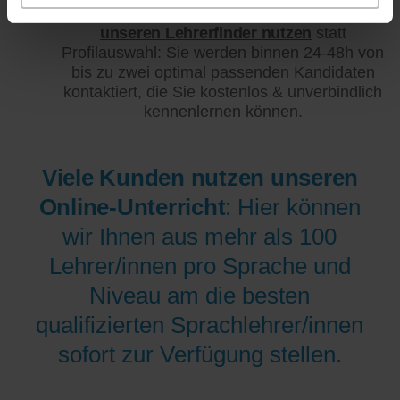
Statt der Profilauswahl kostenlos hier
unseren Lehrerfinder nutzen
statt
Profilauswahl: Sie werden binnen 24-48h von
bis zu zwei optimal passenden Kandidaten
kontaktiert, die Sie kostenlos & unverbindlich
kennenlernen können.
Viele Kunden nutzen unseren
Online-Unterricht
: Hier können
wir Ihnen aus mehr als 100
Lehrer/innen pro Sprache und
Niveau am die besten
qualifizierten Sprachlehrer/innen
sofort zur Verfügung stellen.