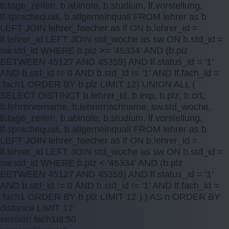
b.tage_zeiten, b.abinote, b.studium, lf.vorstellung,
lf.sprachequali, b.allgemeinquali FROM lehrer as b
LEFT JOIN lehrer_faecher as lf ON b.lehrer_id =
lf.lehrer_id LEFT JOIN std_woche as sw ON b.std_id =
sw.std_id WHERE b.plz >= '45334' AND (b.plz
BETWEEN 45127 AND 45359) AND lf.status_id = '1'
AND b.std_id != 0 AND b.std_id != '1' AND lf.fach_id =
:fach1 ORDER BY b.plz LIMIT 12) UNION ALL (
SELECT DISTINCT b.lehrer_id, b.exp, b.plz, b.ort,
b.lehrervorname, b.lehrernachname, sw.std_woche,
b.tage_zeiten, b.abinote, b.studium, lf.vorstellung,
lf.sprachequali, b.allgemeinquali FROM lehrer as b
LEFT JOIN lehrer_faecher as lf ON b.lehrer_id =
lf.lehrer_id LEFT JOIN std_woche as sw ON b.std_id =
sw.std_id WHERE b.plz < '45334' AND (b.plz
BETWEEN 45127 AND 45359) AND lf.status_id = '1'
AND b.std_id != 0 AND b.std_id != '1' AND lf.fach_id =
:fach1 ORDER BY b.plz LIMIT 12 ) ) AS n ORDER BY
distance LIMIT 12
session fach1id:50