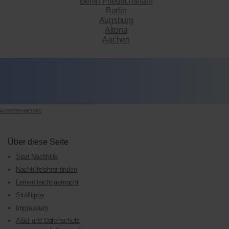
Berlin Friedrichshain
Berlin
Augsburg
Altona
Aachen
AUSGEZEICHNET.ORG
Über diese Seite
Start Nachhilfe
Nachhilfelehrer finden
Lernen leicht gemacht
Studitipps
Impressum
AGB und Datenschutz