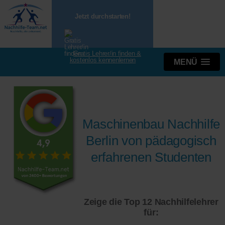
Jetzt durchstarten!
Gratis Lehrer/in finden &
kostenlos kennenlernen
MENÜ
Maschinenbau Nachhilfe
Berlin von pädagogisch
erfahrenen Studenten
Zeige die Top 12 Nachhilfelehrer
für: