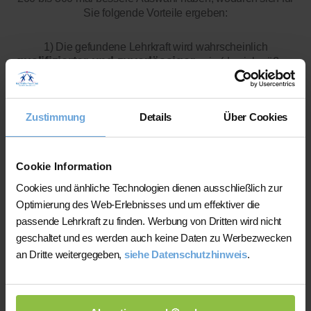
Sie folgende Vorteile ergeben:
1) Die gefundene Lehrkraft wird wahrscheinlich
qualifizierter und zuverlässiger
sein (da viel größere
Auswahl)
2) Sie sparen die Kosten für Nachhilfe vor Ort
(Anfahrtspauschale)
Zustimmung
Details
Über Cookies
Cookie Information
Cookies und änhliche Technologien dienen ausschließlich zur
Optimierung des Web-Erlebnisses und um effektiver die
passende Lehrkraft zu finden. Werbung von Dritten wird nicht
Viele Kunden nutzen unsere
geschaltet und es werden auch keine Daten zu Werbezwecken
an Dritte weitergegeben,
siehe Datenschutzhinweis
.
Online-Nachhilfe
: Hier können
wir Ihnen aus mehr als 300
Lehrer/innen pro Fach und