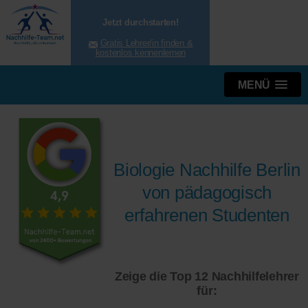
Jetzt durchstarten!
Gratis Lehrer/in finden &
kostenlos kennenlernen
MENÜ
Biologie Nachhilfe Berlin
von pädagogisch
erfahrenen Studenten
Zeige die Top 12 Nachhilfelehrer
für: