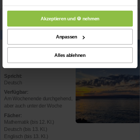
Aktiv
Akzeptieren und 🍪 nehmen
Isabell
kontaktieren
Anpassen
Wiam
Alles ablehnen
Wohnort:
12345 Frankfurt am Main
Spricht:
Deutsch
Verfügbar:
Am Wochenende durchgehend,
aber auch unter der Woche
Fächer:
Mathematik (bis 12. Kl.)
Deutsch (bis 13. Kl.)
Englisch (bis 13. Kl.)