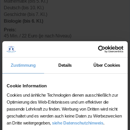
Mathematik (bis 5. Kl.)
Deutsch (bis 10. Kl.)
Geschichte (bis 7. Kl.)
Biologie (bis 6. Kl.)
Preis:
45 Min. / 22 Euro (je nach Niveau)
Neben meinen schulischen Leistungen zeichnen mich
besonders meine Zuverlässigkeit, Empathie und
Geduld aus. Mir ist wichtig, auf jede Schülerin und
jeden Schüler individuell einzugehen und Lerninhalte
Zustimmung
Details
Über Cookies
verständlich sowie in einem angemessenen Tempo zu
erklären.
Studium:
Psychologie ( Bachelor of Science)
Cookie Information
Lehrerfahrung:
Keine Unterrichtserfahrung
Cookies und änhliche Technologien dienen ausschließlich zur
Hat bereits
erfolgreich 31 Stunden
über Nachhilfe-
Optimierung des Web-Erlebnisses und um effektiver die
Team.net unterrichtet
passende Lehrkraft zu finden. Werbung von Dritten wird nicht
geschaltet und es werden auch keine Daten zu Werbezwecken
an Dritte weitergegeben,
siehe Datenschutzhinweis
.
Mehr Infos