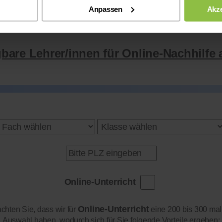
Lehrer/innen pro Fach und Niveau die am be
Anpassen
Akze
Lehrer/innen sofort zur Verfügung stelle
gbare Lehrer/innen für Online-Nachhilfe 
Online-Unterricht
Online-Unterricht
achten Sie, dass wir für
eine 200 bis 300 mal
Auswahl haben, wodurch sich für Sie folgende Vorteile ergeben: