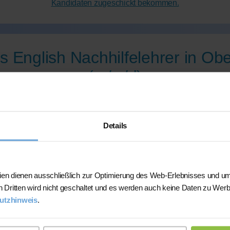
Kandidaten zugeschickt bekommen.
s English Nachhilfelehrer in Obe
(m/w/d)
Bitte PLZ (oder Online-Unterricht) oben auswählen!
Details
er momentan keine Lehrkraft in
Oberursel
Fach verfügbar.
ien dienen ausschließlich zur Optimierung des Web-Erlebnisses und um
n Dritten wird nicht geschaltet und es werden auch keine Daten zu Wer
utzhinweis
.
 nutzen unsere Online-Nachhilfe
: Hier k