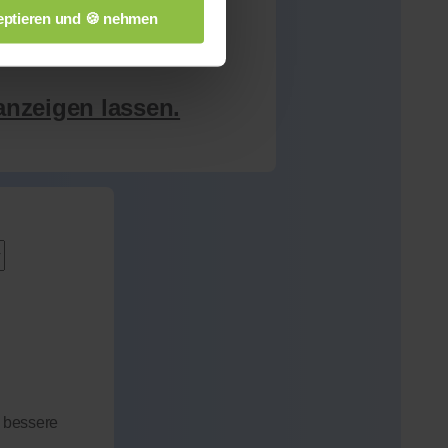
sten qualifizierten
ptieren und 🍪 nehmen
n.
anzeigen lassen.
 bessere