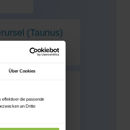
rursel (Taunus)
Über Cookies
 (Taunus)
für dieses
 effektiver die passende
bezwecken an Dritte
önnen wir Ihnen aus