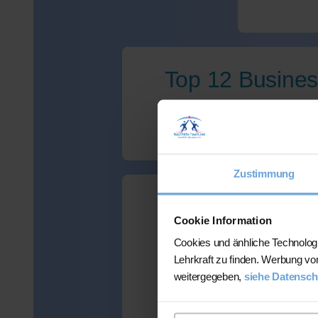
Top 12 Busines
Zustimmung
Wir haben leid
Cookie Information
Cookies und änhliche Technolog
Lehrkraft zu finden. Werbung vo
weitergegeben,
siehe Datensch
Viele Kunden