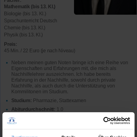
Fächer:
Mathematik (bis 13. Kl.)
Biologie (bis 13. Kl.)
Sprachunterricht Deutsch
Chemie (bis 13. Kl.)
Physik (bis 13. Kl.)
Preis:
45 Min. / 22 Euro (je nach Niveau)
Neben meinen guten Noten bringe ich eine Reihe von
Eigenschaften und Erfahrungen mit, die mich als
Nachhilfelehrer auszeichnen. Ich habe bereits
Erfahrung in der Nachhilfe, sowohl durch private
Nachhilfe, als auch durch die Unterstützung von
Kommilitonen im Studium.
Studium:
Pharmazie, Stattexamen
Abiturdurchschnitt:
1.0
Mathematik-Note
im Abitur: 1
Lehrerfahrung:
3 Jahre Unterrichtserfahrung