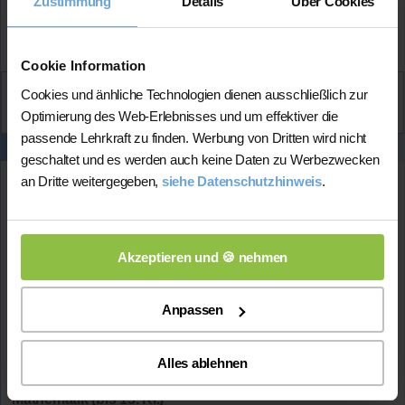
Zustimmung
Details
Über Cookies
Mehr Infos
Cookie Information
Aktiv
Cookies und änhliche Technologien dienen ausschließlich zur
Amirhossein
kontaktieren
Optimierung des Web-Erlebnisses und um effektiver die
passende Lehrkraft zu finden. Werbung von Dritten wird nicht
geschaltet und es werden auch keine Daten zu Werbezwecken
an Dritte weitergegeben,
siehe Datenschutzhinweis
.
Lars
Wohnort:
35041 Marburg
Akzeptieren und 🍪 nehmen
Spricht:
Deutsch
Anpassen
Verfügbar:
Mo. bis So. ab 8 Uhr bis 19 Uhr
Beginn
Alles ablehnen
Fächer:
Mathematik (bis 13. Kl.)