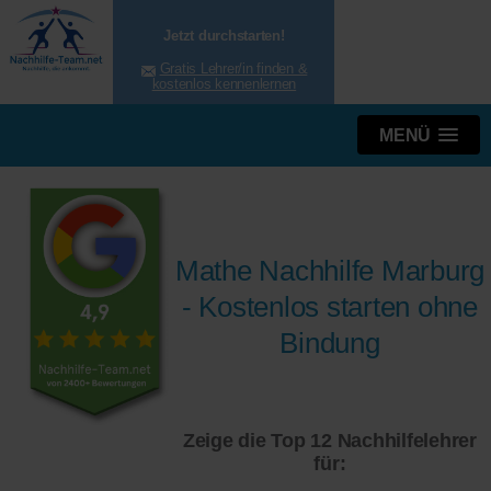
Jetzt durchstarten!
Gratis Lehrer/in finden &
kostenlos kennenlernen
MENÜ
Mathe Nachhilfe Marburg
- Kostenlos starten ohne
Bindung
Zeige die Top 12 Nachhilfelehrer
für: