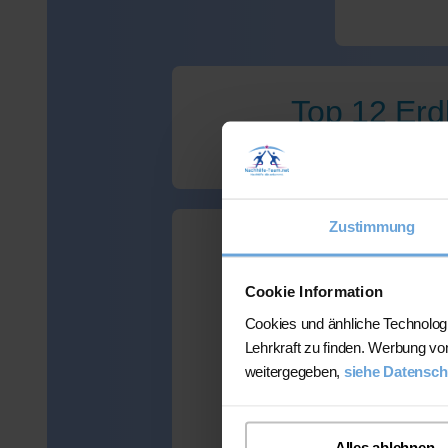
Top 12 Erd
Zustimmung
Wir haben le
Cookie Information
Cookies und änhliche Technolog
Lehrkraft zu finden. Werbung vo
weitergegeben,
siehe Datensch
Viele Kunden
mehr als 300 
Alles ablehnen