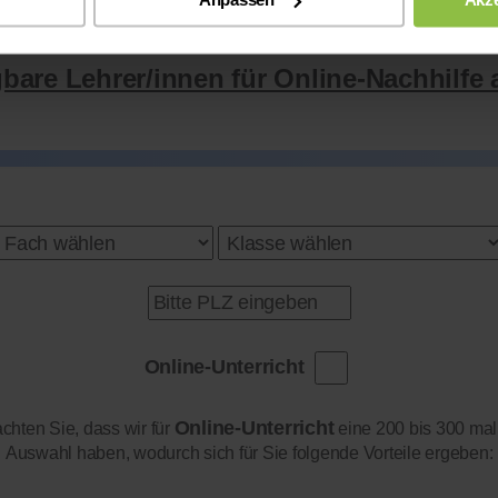
gbare Lehrer/innen für Online-Nachhilfe 
Online-Unterricht
Online-Unterricht
achten Sie, dass wir für
eine 200 bis 300 mal
Auswahl haben, wodurch sich für Sie folgende Vorteile ergeben: