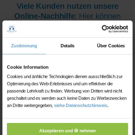
Viele Kunden nutzen unsere
Online-Nachhilfe
: Hier können
wir Ihnen aus mehr als 300
Lehrer/innen pro Fach und
Niveau die am besten
Zustimmung
Details
Über Cookies
qualifizierten Lehrer/innen sofort
zur Verfügung stellen.
Cookie Information
Cookies und änhliche Technologien dienen ausschließlich zur
Optimierung des Web-Erlebnisses und um effektiver die
Jetzt verfügbare Lehrer/innen
passende Lehrkraft zu finden. Werbung von Dritten wird nicht
für Online-Nachhilfe anzeigen
geschaltet und es werden auch keine Daten zu Werbezwecken
an Dritte weitergegeben,
siehe Datenschutzhinweis
.
lassen.
Akzeptieren und 🍪 nehmen