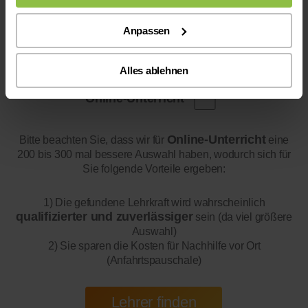
Anpassen
Alles ablehnen
Online-Unterricht
Online-Unterricht
Bitte beachten Sie, dass wir für
eine
200 bis 300 mal bessere Auswahl haben, wodurch sich für
Sie folgende Vorteile ergeben:
1) Die gefundene Lehrkraft wird wahrscheinlich
qualifizierter und zuverlässiger
sein (da viel größere
Auswahl)
2) Sie sparen die Kosten für Nachhilfe vor Ort
(Anfahrtspauschale)