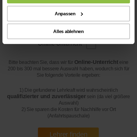
Anpassen
Alles ablehnen
Online-Unterricht
Online-Unterricht
Bitte beachten Sie, dass wir für
eine
200 bis 300 mal bessere Auswahl haben, wodurch sich für
Sie folgende Vorteile ergeben:
1) Die gefundene Lehrkraft wird wahrscheinlich
qualifizierter und zuverlässiger
sein (da viel größere
Auswahl)
2) Sie sparen die Kosten für Nachhilfe vor Ort
(Anfahrtspauschale)