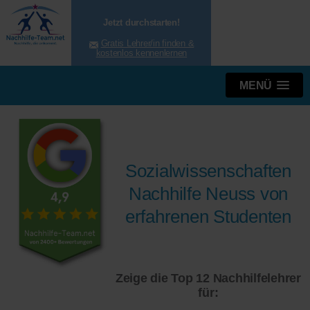
Jetzt durchstarten!
Gratis Lehrer/in finden &
kostenlos kennenlernen
MENÜ
Sozialwissenschaften
Nachhilfe Neuss von
erfahrenen Studenten
Zeige die Top 12 Nachhilfelehrer
für: