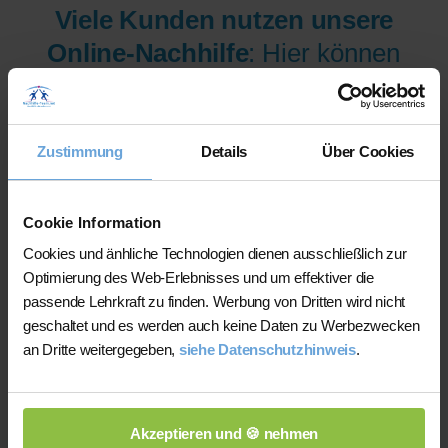
Viele Kunden nutzen unsere
Online-Nachhilfe
: Hier können
wir Ihnen aus mehr als 300
Lehrer/innen pro Fach und
Niveau die am besten
Zustimmung
Details
Über Cookies
qualifizierten Lehrer/innen sofort
zur Verfügung stellen.
Cookie Information
Cookies und änhliche Technologien dienen ausschließlich zur
Optimierung des Web-Erlebnisses und um effektiver die
Jetzt verfügbare Lehrer/innen
passende Lehrkraft zu finden. Werbung von Dritten wird nicht
für Online-Nachhilfe anzeigen
geschaltet und es werden auch keine Daten zu Werbezwecken
an Dritte weitergegeben,
siehe Datenschutzhinweis
.
lassen.
Akzeptieren und 🍪 nehmen