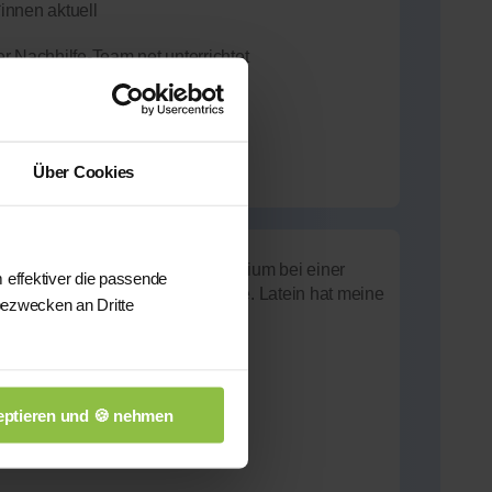
innen aktuell
r Nachhilfe-Team.net unterrichtet
Über Cookies
n einem altsprachlichen Gymnasium bei einer
 effektiver die passende
eine Altgriechisch-Lehrerin wurde. Latein hat meine
bezwecken an Dritte
 Latinum)
ösisch, Mathematik
ptieren und 🍪 nehmen