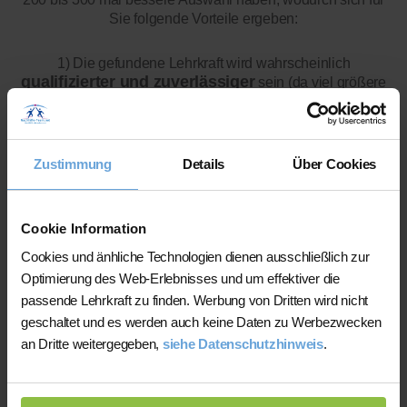
Sie folgende Vorteile ergeben:
1) Die gefundene Lehrkraft wird wahrscheinlich
qualifizierter und zuverlässiger
sein (da viel größere
Auswahl)
2) Sie sparen die Kosten für Nachhilfe vor Ort
(Anfahrtspauschale)
Zustimmung
Details
Über Cookies
Cookie Information
Cookies und änhliche Technologien dienen ausschließlich zur
Optimierung des Web-Erlebnisses und um effektiver die
passende Lehrkraft zu finden. Werbung von Dritten wird nicht
Viele Kunden nutzen unsere
geschaltet und es werden auch keine Daten zu Werbezwecken
Online-Nachhilfe
: Hier können
an Dritte weitergegeben,
siehe Datenschutzhinweis
.
wir Ihnen aus mehr als 300