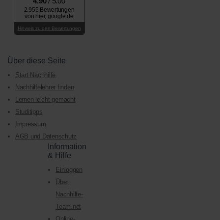
4.90
/ 5.00
2.955 Bewertungen
von hier, google.de
Hinweis zu den Bewertungen
Über diese Seite
Start Nachhilfe
Nachhilfelehrer finden
Lernen leicht gemacht
Studitipps
Impressum
AGB und Datenschutz
Information
& Hilfe
Einloggen
Über
Nachhilfe-
Team.net
Online-