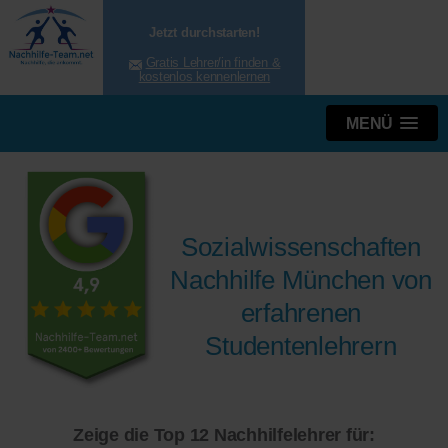
Jetzt durchstarten!
Gratis Lehrer/in finden &
kostenlos kennenlernen
MENÜ
Sozialwissenschaften
Nachhilfe München von
erfahrenen
Studentenlehrern
Zeige die Top 12 Nachhilfelehrer für: