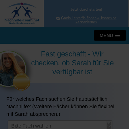
Jetzt durchstarten!
Gratis Lehrer/in finden & kostenlos
kennenlernen
MENÜ
Fast geschafft - Wir
checken, ob Sarah für Sie
verfügbar ist
Für welches Fach suchen Sie hauptsächlich
Nachhilfe? (Weitere Fächer können Sie flexibel
mit Sarah absprechen.)