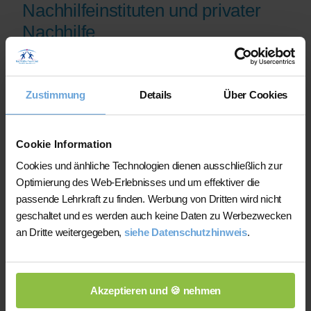
Nachhilfeinstituten und privater
Nachhilfe
Auf der Plattform finden Sie erfahrene
Lehrkräfte, deren eingereichte
Zustimmung
Details
Über Cookies
Qualifikationsnachweise vor der
Freischaltung geprüft werden.
Nachhilfe-Team.net unterstützt Sie dabei,
Cookie Information
möglichst schnell eine zu Ihrem Bedarf
Cookies und änhliche Technologien dienen ausschließlich zur
passende Lehrkraft zu finden. Bei einem
Optimierung des Web-Erlebnisses und um effektiver die
Ausfall können Sie auf Wunsch bei der
passende Lehrkraft zu finden. Werbung von Dritten wird nicht
Vermittlung einer anderen Lehrkraft
geschaltet und es werden auch keine Daten zu Werbezwecken
unterstützt werden.
an Dritte weitergegeben,
siehe Datenschutzhinweis
.
Die Lehrkräfte gestalten und verantworten
ihren Unterricht eigenständig.
Akzeptieren und 🍪 nehmen
Die jeweilige Lehrkraft stimmt Lernziele,