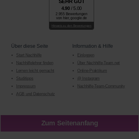
SEHR GUT
4.90
/ 5.00
2.955 Bewertungen
von hier, google.de
Hinweis zu den Bewertungen
Über diese Seite
Information & Hilfe
Start Nachhilfe
Einloggen
Nachhilfelehrer finden
Über Nachhilfe-Team.net
Lernen leicht gemacht
Online-Praktikum
Studitipps
@ Instagram
Impressum
Nachhilfe-Team-Community
AGB und Datenschutz
Zum Seitenanfang