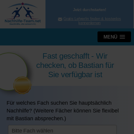
Jetzt durchstarten!
Gratis Lehrer/in finden & kostenlos
kennenlernen
MENÜ
Fast geschafft - Wir
checken, ob Bastian für
Sie verfügbar ist
Für welches Fach suchen Sie hauptsächlich
Nachhilfe? (Weitere Fächer können Sie flexibel
mit Bastian absprechen.)