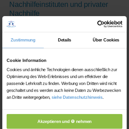
Nachhilfeinstituten und privater
Nachhilfe
Auf der Plattform finden Sie erfahrene
Lehrkräfte, deren eingereichte
Zustimmung
Details
Über Cookies
Qualifikationsnachweise vor der
Freischaltung geprüft werden.
Nachhilfe-Team.net unterstützt Sie dabei,
Cookie Information
möglichst schnell eine zu Ihrem Bedarf
Cookies und änhliche Technologien dienen ausschließlich zur
passende Lehrkraft zu finden. Bei einem
Optimierung des Web-Erlebnisses und um effektiver die
Ausfall können Sie auf Wunsch bei der
passende Lehrkraft zu finden. Werbung von Dritten wird nicht
Vermittlung einer anderen Lehrkraft
geschaltet und es werden auch keine Daten zu Werbezwecken
unterstützt werden.
an Dritte weitergegeben,
siehe Datenschutzhinweis
.
Die Lehrkräfte gestalten und verantworten
ihren Unterricht eigenständig.
Akzeptieren und 🍪 nehmen
Die jeweilige Lehrkraft stimmt Lernziele,