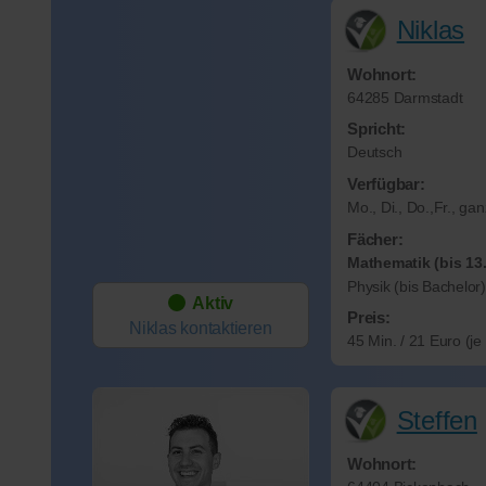
Niklas
Wohnort:
64285 Darmstadt
Spricht:
Deutsch
Verfügbar:
Mo., Di., Do.,Fr., ga
Fächer:
Mathematik (bis 13.
Physik (bis Bachelor)
Aktiv
Preis:
Niklas
kontaktieren
45 Min. / 21 Euro (j
Steffen
Wohnort: