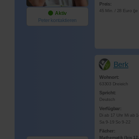
Preis:
45 Min. / 28 Euro (j
Aktiv
Peter
kontaktieren
Berk
Wohnort:
63303 Dreieich
Spricht:
Deutsch
Verfügbar:
Di ab 17 Uhr Mi ab 
Sa 9-19 So 9-22
Fächer:
Mathematik (bis 12.