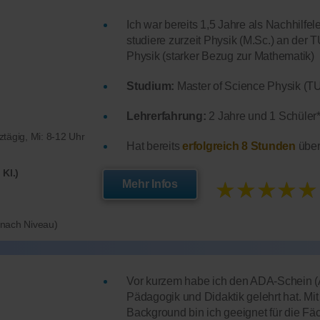
Ich war bereits 1,5 Jahre als Nachhilfele
studiere zurzeit Physik (M.Sc.) an der 
Physik (starker Bezug zur Mathematik)
Studium:
Master of Science Physik (T
Lehrerfahrung:
2 Jahre und 1 Schüler*
nztägig, Mi: 8-12 Uhr
Hat bereits
erfolgreich 8 Stunden
über
 Kl.)
★★★★★
Mehr Infos
e nach Niveau)
Vor kurzem habe ich den ADA-Schein (A
Pädagogik und Didaktik gelehrt hat. Mi
Background bin ich geeignet für die F