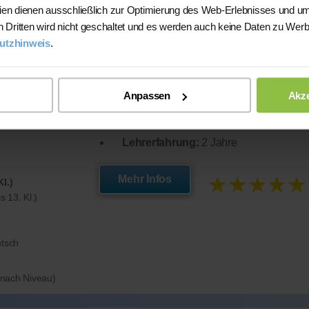
ien dienen ausschließlich zur Optimierung des Web-Erlebnisses und um
n Dritten wird nicht geschaltet und es werden auch keine Daten zu Wer
r
Neben guten fachlichen Kenntnissen ze
utzhinweis
.
am Erklären aus. Ich gehe individuell au
angenehme Lernatmosphäre. Mein Ziel is
g
Selbstvertrauen der Schüler zu stärken
Anpassen
Akze
Studium:
BWL ( BA)
Lehrerfahrung:
2 Jahre
★★★★★
Mehr Infos
l.)
 13. Kl.)
utsch
e nach Niveau)