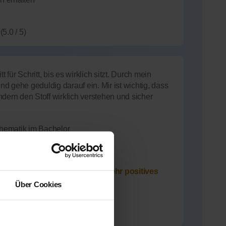
(5.0 / 5)
 für Schritt, bis es wirklich sitzt. Durch mein
d gehe geduldig darauf ein. Mir ist wichtig, dass
dern den Stoff wirklich verstehen und sicher
hematik im Bachelor
innen aktuell
ilfe-Team.net unterrichtet und
sehr positives
n erhalten
Über Cookies
(5.0 / 5)