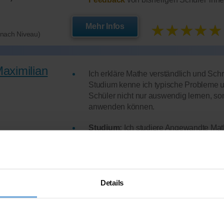
★★★★★
Mehr Infos
e nach Niveau)
Maximilian
Ich erkläre Mathe verständlich und Schritt
Studium kenne ich typische Probleme un
Schüler nicht nur auswendig lernen, son
anwenden können.
Studium:
Ich studiere Angewandte Mat
Lehrerfahrung:
2 Jahre und 5 Schüler*
exibel
Mathematik
Hat
erfolgreich 27 Stunden
über Nachh
Feedback
von bisherigen Schüler*inne
Details
e nach Niveau)
★★★★★
Mehr Infos