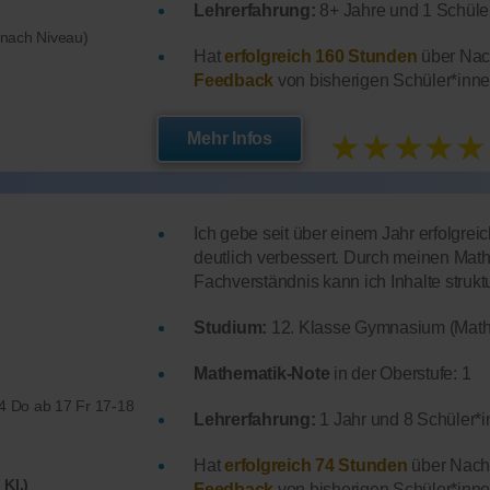
Lehrerfahrung:
8+ Jahre und 1 Schüler
e nach Niveau)
Hat
erfolgreich 160 Stunden
über Nach
Feedback
von bisherigen Schüler*inne
★★★★★
Mehr Infos
Ich gebe seit über einem Jahr erfolgre
deutlich verbessert. Durch meinen Mat
Fachverständnis kann ich Inhalte struktu
Studium:
12. Klasse Gymnasium (Math
Mathematik-Note
in der Oberstufe: 1
14 Do ab 17 Fr 17-18
Lehrerfahrung:
1 Jahr und 8 Schüler*i
Hat
erfolgreich 74 Stunden
über Nachh
 Kl.)
Feedback
von bisherigen Schüler*inne