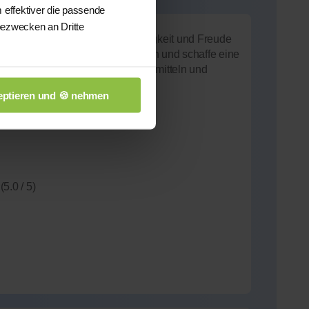
 effektiver die passende
bezwecken an Dritte
ichnen mich Geduld, Zuverlässigkeit und Freude
f Schüler ein, erkläre verständlich und schaffe eine
t es, Lernstoff nachhaltig zu vermitteln und
ptieren und 🍪 nehmen
(5.0 / 5)