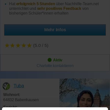
Hat
erfolgreich 5 Stunden
über Nachhilfe-Team.net
unterrichtet und
sehr positives Feedback
von
bisherigen Schüler*innen erhalten
Mehr Infos
★★★★★
(5.0 / 5)
Aktiv
Charlotte
kontaktieren
Tuba
Wohnort:
64832 Babenhausen
Spricht: