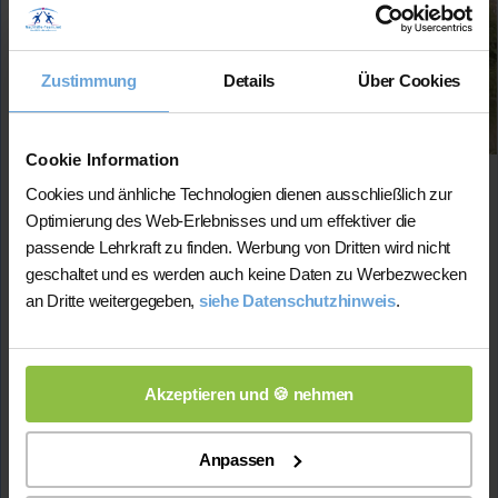
Deutsch
Verfügbar:
Montag bis Freitag jederzeit
Zustimmung
Details
Über Cookies
Fächer:
Mathematik (bis 13. Kl.)
Deutsch (bis 13. Kl.)
Cookie Information
Englisch (bis 13. Kl.)
Cookies und änhliche Technologien dienen ausschließlich zur
Biologie (bis 13. Kl.)
Optimierung des Web-Erlebnisses und um effektiver die
Preis:
passende Lehrkraft zu finden. Werbung von Dritten wird nicht
45 Min. / 21 Euro (je nach Niveau)
geschaltet und es werden auch keine Daten zu Werbezwecken
an Dritte weitergegeben,
siehe Datenschutzhinweis
.
Ich habe bei der Schülerhilfe auch Englisch Nachhilfe
gegeben. Es fällt mir leicht Schülern in diesem Fach
zu helfen, da ich selbst zuhause Englisch spreche.
Studium:
Lehramt Biologie, Chemie und Deutsch
Akzeptieren und 🍪 nehmen
Abiturdurchschnitt:
1.6
Englisch-Note
im Abitur: 12.00
Anpassen
Lehrerfahrung:
4 Jahre Unterrichtserfahrung