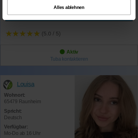
Alles ablehnen
Mehr Infos
★★★★★
(5.0 / 5)
Aktiv
Tuba
kontaktieren
Louisa
Wohnort:
65479 Raunheim
Spricht:
Deutsch
Verfügbar:
Mo-Do ab 16 Uhr