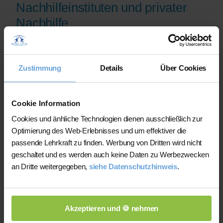
Nachhilfeinstituten und privater
Nachhilfe
Auf der Plattform finden Sie erfahrene
Lehrkräfte, deren eingereichte
Zustimmung
Details
Über Cookies
Qualifikationsnachweise vor der
Freischaltung geprüft werden.
Nachhilfe-Team.net unterstützt Sie dabei,
Cookie Information
möglichst schnell eine zu Ihrem Bedarf
Cookies und änhliche Technologien dienen ausschließlich zur
passende Lehrkraft zu finden. Bei einem
Optimierung des Web-Erlebnisses und um effektiver die
Ausfall können Sie auf Wunsch bei der
passende Lehrkraft zu finden. Werbung von Dritten wird nicht
Vermittlung einer anderen Lehrkraft
geschaltet und es werden auch keine Daten zu Werbezwecken
unterstützt werden.
an Dritte weitergegeben,
siehe Datenschutzhinweis
.
Die Lehrkräfte gestalten und verantworten
ihren Unterricht eigenständig.
Akzeptieren und 🍪 nehmen
Die jeweilige Lehrkraft stimmt Lernziele,