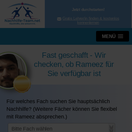
Jetzt durchstarten!
Gratis Lehrer/in finden & kostenlos
kennenlernen
MENÜ
Fast geschafft - Wir
checken, ob Rameez für
Sie verfügbar ist
Für welches Fach suchen Sie hauptsächlich
Nachhilfe? (Weitere Fächer können Sie flexibel
mit Rameez absprechen.)