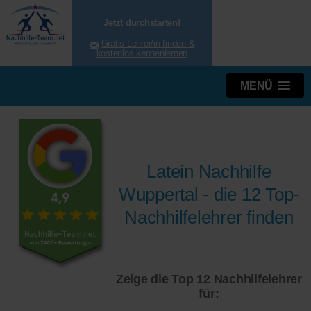
Jetzt durchstarten!
Gratis Lehrer/in finden &
kostenlos kennenlernen
MENÜ
Latein Nachhilfe
Wuppertal - die 12 Top-
Nachhilfelehrer finden
Zeige die Top 12 Nachhilfelehrer
für: