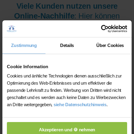
Viele Kunden nutzen unsere
Online-Nachhilfe
: Hier können
wir Ihnen aus mehr als 300
Lehrer/innen pro Fach und
Niveau die am besten
Zustimmung
Details
Über Cookies
qualifizierten Lehrer/innen sofort
zur Verfügung stellen.
Cookie Information
Cookies und änhliche Technologien dienen ausschließlich zur
Optimierung des Web-Erlebnisses und um effektiver die
Jetzt verfügbare Lehrer/innen
passende Lehrkraft zu finden. Werbung von Dritten wird nicht
für Online-Nachhilfe anzeigen
geschaltet und es werden auch keine Daten zu Werbezwecken
an Dritte weitergegeben,
siehe Datenschutzhinweis
.
lassen.
Akzeptieren und 🍪 nehmen