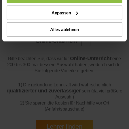
Anpassen
Alles ablehnen
Online-Unterricht
Online-Unterricht
Bitte beachten Sie, dass wir für
eine
200 bis 300 mal bessere Auswahl haben, wodurch sich für
Sie folgende Vorteile ergeben:
1) Die gefundene Lehrkraft wird wahrscheinlich
qualifizierter und zuverlässiger
sein (da viel größere
Auswahl)
2) Sie sparen die Kosten für Nachhilfe vor Ort
(Anfahrtspauschale)