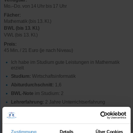
Mo.–Do. von 14 Uhr bis 17 Uhr
Fächer:
Mathematik (bis 13. Kl.)
BWL (bis 13. Kl.)
VWL (bis 13. Kl.)
Preis:
45 Min. / 21 Euro (je nach Niveau)
Ich habe im Studium gute Leistungen in Mathematik
erzielt
Studium:
Wirtschaftsinformatik
Abiturdurchschnitt:
1,6
BWL-Note
im Studium: 2
Lehrerfahrung:
2 Jahre Unterrichtserfahrung
Mehr Infos
Zustimmung
Details
Über Cookies