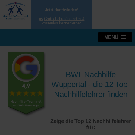
Jetzt durchstarten!
Gratis Lehrer/in finden &
kostenlos kennenlernen
MENÜ
BWL Nachhilfe
Wuppertal - die 12 Top-
Nachhilfelehrer finden
Zeige die Top 12 Nachhilfelehrer
für: