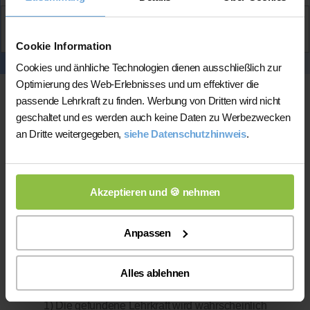
Aktiv
Krenar
kontaktieren
Cookie Information
Cookies und änhliche Technologien dienen ausschließlich zur
Optimierung des Web-Erlebnisses und um effektiver die
passende Lehrkraft zu finden. Werbung von Dritten wird nicht
geschaltet und es werden auch keine Daten zu Werbezwecken
an Dritte weitergegeben,
siehe Datenschutzhinweis
.
Akzeptieren und 🍪 nehmen
Online-Unterricht
Anpassen
Online-Unterricht
Bitte beachten Sie, dass wir für
eine
200 bis 300 mal bessere Auswahl haben, wodurch sich für
Sie folgende Vorteile ergeben:
Alles ablehnen
1) Die gefundene Lehrkraft wird wahrscheinlich