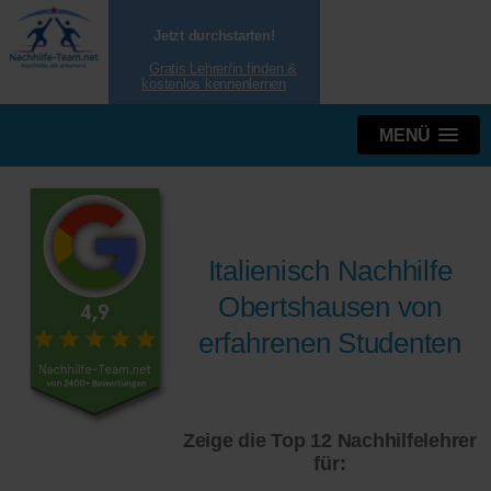
Jetzt durchstarten!
Gratis Lehrer/in finden &
kostenlos kennenlernen
MENÜ
Italienisch Nachhilfe
Obertshausen von
erfahrenen Studenten
Zeige die Top 12 Nachhilfelehrer
für: