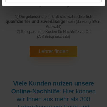
Sie folgende Vorteile ergeben:
1) Die gefundene Lehrkraft wird wahrscheinlich
qualifizierter und zuverlässiger
sein (da viel größere
Auswahl)
2) Sie sparen die Kosten für Nachhilfe vor Ort
(Anfahrtspauschale)
Viele Kunden nutzen unsere
Online-Nachhilfe
: Hier können
wir Ihnen aus mehr als 300
Lehrer/innen pro Fach und