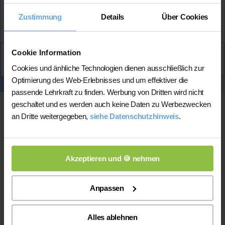
Zustimmung
Details
Über Cookies
Mehr Infos
Cookie Information
Aktiv
Laura
kontaktieren
Cookies und änhliche Technologien dienen ausschließlich zur
Optimierung des Web-Erlebnisses und um effektiver die
passende Lehrkraft zu finden. Werbung von Dritten wird nicht
geschaltet und es werden auch keine Daten zu Werbezwecken
an Dritte weitergegeben,
siehe Datenschutzhinweis
.
Akzeptieren und 🍪 nehmen
Online-Unterricht
Anpassen
Online-Unterricht
Bitte beachten Sie, dass wir für
eine
Alles ablehnen
200 bis 300 mal bessere Auswahl haben, wodurch sich für