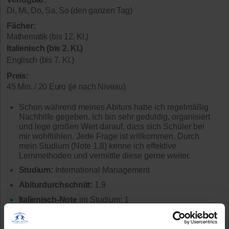
Di, Mi, Do, Sa, So (den ganzen Tag)
Fächer:
Mathematik (bis 12. Kl.)
Italienisch (bis 2. Kl.)
Englisch (bis 7. Kl.)
Preis:
45 Min. / 20 Euro (je nach Niveau)
Schon während meines Abiturs habe ich regelmäßig
Nachhilfe gegeben. Ich bin sehr geduldig, organisiert
und lege großen Wert darauf, dass sich Schüler bei
mir wohlfühlen. Jede Frage ist willkommen. Durch
mein Studium (Note 1,8) kenne ich effektive
Lernmethoden und vermittle diese gerne weiter.
Studium:
International Management
Abiturdurchschnitt:
1,9
Italienisch-Note
im Studium: 1
Lehrerfahrung:
Keine Unterrichtserfahrung