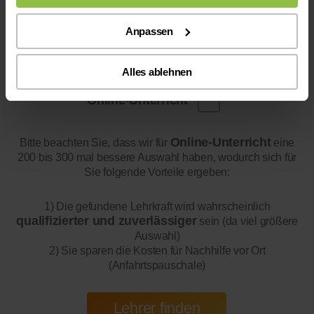
Anpassen
Alles ablehnen
Online-Unterricht
Online-Unterricht
Bitte beachten Sie, dass wir für
eine
200 bis 300 mal bessere Auswahl haben, wodurch sich für
Sie folgende Vorteile ergeben:
1) Die gefundene Lehrkraft wird wahrscheinlich
qualifizierter und zuverlässiger
sein (da viel größere
Auswahl)
2) Sie sparen die Kosten für Nachhilfe vor Ort
(Anfahrtspauschale)