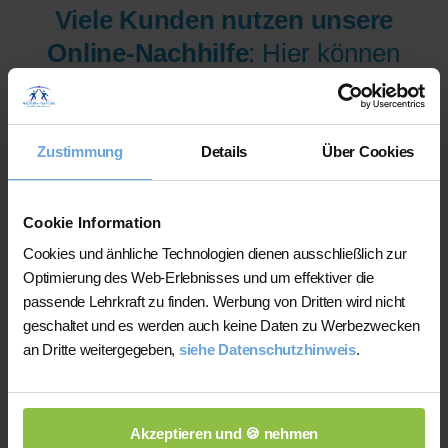
Viele Kunden nutzen unsere
Online-Nachhilfe
: Hier können
wir Ihnen aus mehr als 300
Lehrer/innen pro Fach und
Niveau die am besten
Zustimmung
Details
Über Cookies
qualifizierten Lehrer/innen sofort
zur Verfügung stellen.
Cookie Information
Cookies und änhliche Technologien dienen ausschließlich zur
Optimierung des Web-Erlebnisses und um effektiver die
Jetzt verfügbare Lehrer/innen
passende Lehrkraft zu finden. Werbung von Dritten wird nicht
für Online-Nachhilfe anzeigen
geschaltet und es werden auch keine Daten zu Werbezwecken
an Dritte weitergegeben,
siehe Datenschutzhinweis
.
lassen.
Akzeptieren und 🍪 nehmen