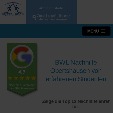
Jetzt durchstarten!
Gratis Lehrer/in finden &
kostenlos kennenlernen
MENÜ
BWL Nachhilfe
Obertshausen von
erfahrenen Studenten
Zeige die Top 12 Nachhilfelehrer
für: