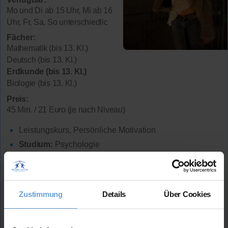
Mo und Di ab 15 Uhr, Mi ab 16
Uhr, Fr, Sa, So unterschiedlic
Fächer:
Mathematik (bis 13. Kl.)
Deutsch (bis 13. Kl.)
Erdkunde (bis 13. Kl.)
Biologie (bis 13. Kl.)
Preis:
45 Min. / 21 Euro (je nach Niveau)
Leistungskurs, Persönliche Motivation
Studium:
Psychologie
Abiturdurchschnitt:
1,0
Erdkunde-Note
im Abitur: 1
Lehrerfahrung:
3 Jahre Unterrichtserfahrung
Zustimmung
Details
Über Cookies
Mehr Infos