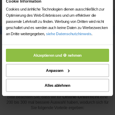
Cookie Information
Cookies und änhliche Technologien dienen ausschließlich zur
Aktiv
Optimierung des Web-Erlebnisses und um effektiver die
Helen
kontaktieren
passende Lehrkraft zu finden. Werbung von Dritten wird nicht
geschaltet und es werden auch keine Daten zu Werbezwecken
an Dritte weitergegeben,
siehe Datenschutzhinweis
.
Akzeptieren und 🍪 nehmen
Anpassen
Online-Unterricht
Alles ablehnen
Online-Unterricht
Bitte beachten Sie, dass wir für
eine
200 bis 300 mal bessere Auswahl haben, wodurch sich für
Sie folgende Vorteile ergeben: