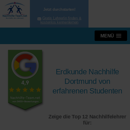
Jetzt durchstarten!
Gratis Lehrer/in finden &
kostenlos kennenlernen
MENÜ
Erdkunde Nachhilfe
Dortmund von
erfahrenen Studenten
Zeige die Top 12 Nachhilfelehrer
für: