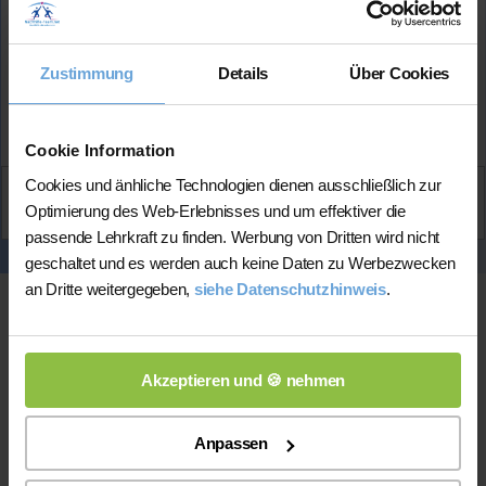
Englisch-Note
im Abitur: 1
Lehrerfahrung:
1 Jahr Unterrichtserfahrung
Zustimmung
Details
Über Cookies
Mehr Infos
Cookie Information
Cookies und änhliche Technologien dienen ausschließlich zur
Aktiv
Optimierung des Web-Erlebnisses und um effektiver die
Marlene
kontaktieren
passende Lehrkraft zu finden. Werbung von Dritten wird nicht
geschaltet und es werden auch keine Daten zu Werbezwecken
an Dritte weitergegeben,
siehe Datenschutzhinweis
.
Akzeptieren und 🍪 nehmen
Anpassen
Online-Unterricht