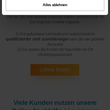
Alles ablehnen
Online-Unterricht
Bitte beachten Sie, dass wir für
eine
200 bis 300 mal bessere Auswahl haben, wodurch sich für
Sie folgende Vorteile ergeben:
1) Die gefundene Lehrkraft wird wahrscheinlich
qualifizierter und zuverlässiger
sein (da viel größere
Auswahl)
2) Sie sparen die Kosten für Nachhilfe vor Ort
(Anfahrtspauschale)
Viele Kunden nutzen unsere