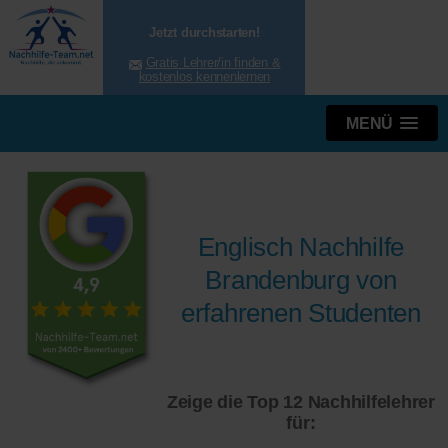
Jetzt durchstarten!
Gratis Lehrer/in finden &
kostenlos kennenlernen
MENÜ
Englisch Nachhilfe
Brandenburg von
erfahrenen Studenten
Zeige die Top 12 Nachhilfelehrer
für: