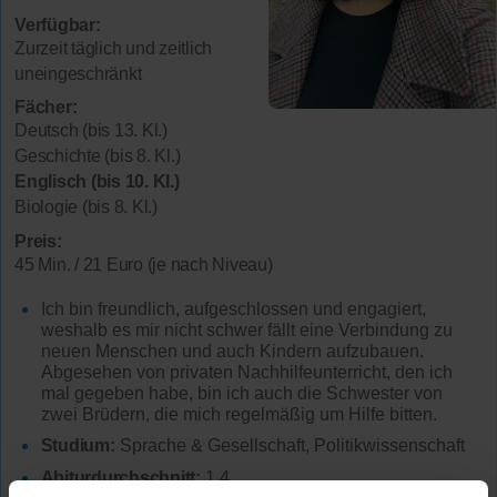
Verfügbar:
Zurzeit täglich und zeitlich
uneingeschränkt
Fächer:
Deutsch (bis 13. Kl.)
Geschichte (bis 8. Kl.)
Englisch (bis 10. Kl.)
Biologie (bis 8. Kl.)
Preis:
45 Min. / 21 Euro (je nach Niveau)
Ich bin freundlich, aufgeschlossen und engagiert,
weshalb es mir nicht schwer fällt eine Verbindung zu
neuen Menschen und auch Kindern aufzubauen.
Abgesehen von privaten Nachhilfeunterricht, den ich
mal gegeben habe, bin ich auch die Schwester von
zwei Brüdern, die mich regelmäßig um Hilfe bitten.
Studium:
Sprache & Gesellschaft, Politikwissenschaft
Abiturdurchschnitt:
1,4