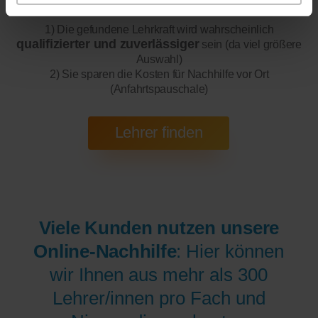
1) Die gefundene Lehrkraft wird wahrscheinlich
qualifizierter und zuverlässiger
sein (da viel größere
Auswahl)
2) Sie sparen die Kosten für Nachhilfe vor Ort
(Anfahrtspauschale)
Viele Kunden nutzen unsere
Online-Nachhilfe
: Hier können
wir Ihnen aus mehr als 300
Lehrer/innen pro Fach und