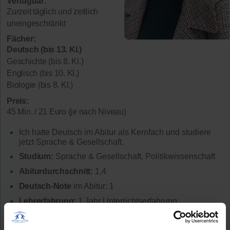
Verfügbar:
Zurzeit täglich und zeitlich
uneingeschränkt
Fächer:
Deutsch (bis 13. Kl.)
Geschichte (bis 8. Kl.)
Englisch (bis 10. Kl.)
Biologie (bis 8. Kl.)
Preis:
45 Min. / 21 Euro (je nach Niveau)
Ich hatte Deutsch im Abitur als Kernfach und studiere
jetzt Sprache & Gesellschaft.
Studium:
Sprache & Gesellschaft, Politikwissenschaft
Abiturdurchschnitt:
1,4
Deutsch-Note
im Abitur: 1
Lehrerfahrung:
1 Jahr Unterrichtserfahrung