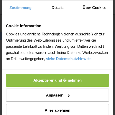
Mehr Infos
Zustimmung
Details
Über Cookies
Aktiv
Cookie Information
Marlene
kontaktieren
Cookies und änhliche Technologien dienen ausschließlich zur
Optimierung des Web-Erlebnisses und um effektiver die
passende Lehrkraft zu finden. Werbung von Dritten wird nicht
geschaltet und es werden auch keine Daten zu Werbezwecken
an Dritte weitergegeben,
siehe Datenschutzhinweis
.
Akzeptieren und 🍪 nehmen
Online-Unterricht
Anpassen
Online-Unterricht
Bitte beachten Sie, dass wir für
eine
200 bis 300 mal bessere Auswahl haben, wodurch sich für
Alles ablehnen
Sie folgende Vorteile ergeben: