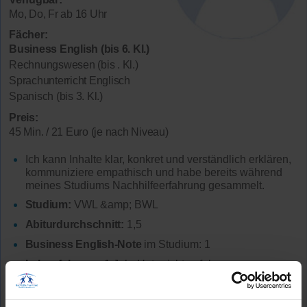
Mo, Do, Fr ab 16 Uhr
Fächer:
Business English (bis 6. Kl.)
Rechnungswesen (bis . Kl.)
Sprachunterricht Englisch
Spanisch (bis 3. Kl.)
Preis:
45 Min. / 21 Euro (je nach Niveau)
Ich kann Inhalte klar, konkret und verständlich erklären,
kommuniziere empathisch und habe bereits während
meines Studiums Nachhilfeerfahrung gesammelt.
Studium:
VWL &amp; BWL
Abiturdurchschnitt:
1,5
Business English-Note
im Studium: 1
Lehrerfahrung:
1 Jahr Unterrichtserfahrung