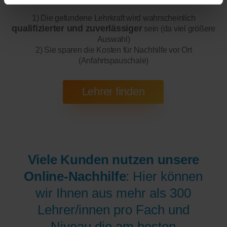
1) Die gefundene Lehrkraft wird wahrscheinlich
qualifizierter und zuverlässiger
sein (da viel größere
Auswahl)
2) Sie sparen die Kosten für Nachhilfe vor Ort
(Anfahrtspauschale)
Viele Kunden nutzen unsere
Online-Nachhilfe
: Hier können
wir Ihnen aus mehr als 300
Lehrer/innen pro Fach und
Niveau die am besten