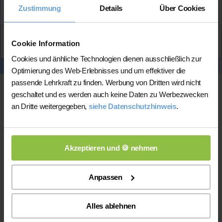
Mehr Infos
Zustimmung
Details
Über Cookies
Aktiv
Cookie Information
Alexandra
kontaktieren
Cookies und änhliche Technologien dienen ausschließlich zur
Optimierung des Web-Erlebnisses und um effektiver die
passende Lehrkraft zu finden. Werbung von Dritten wird nicht
geschaltet und es werden auch keine Daten zu Werbezwecken
an Dritte weitergegeben,
siehe Datenschutzhinweis
.
Akzeptieren und 🍪 nehmen
Online-Unterricht
Anpassen
Online-Unterricht
Bitte beachten Sie, dass wir für
eine
200 bis 300 mal bessere Auswahl haben, wodurch sich für
Alles ablehnen
Sie folgende Vorteile ergeben: