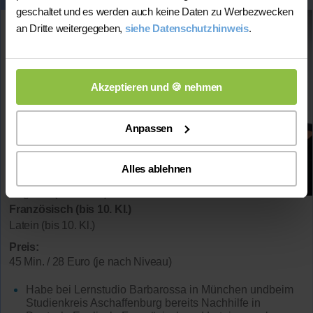
geschaltet und es werden auch keine Daten zu Werbezwecken
Eva
an Dritte weitergegeben,
siehe Datenschutzhinweis
.
Wohnort:
81369 München
Akzeptieren und 🍪 nehmen
Spricht:
Deutsch
Verfügbar:
Anpassen
Montag bis Samstag flexibel
Fächer:
Alles ablehnen
Deutsch (bis 10. Kl.)
Englisch (bis 10. Kl.)
Französisch (bis 10. Kl.)
Latein (bis 10. Kl.)
Preis:
45 Min. / 28 Euro (je nach Niveau)
Habe bei Lernstudio Barbarossa in München undbeim
Studienkreis Aschaffenburg bereits Nachhilfe in