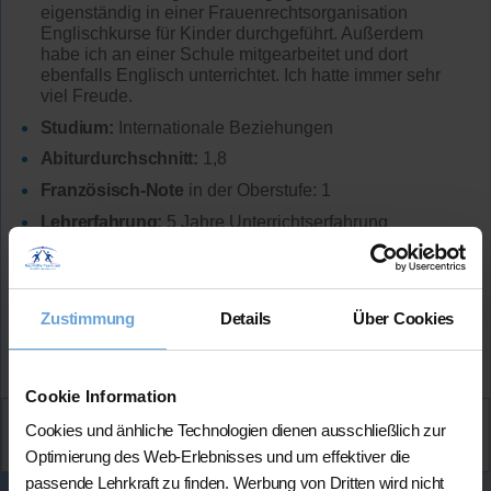
eigenständig in einer Frauenrechtsorganisation
Englischkurse für Kinder durchgeführt. Außerdem
habe ich an einer Schule mitgearbeitet und dort
ebenfalls Englisch unterrichtet. Ich hatte immer sehr
viel Freude.
Studium:
Internationale Beziehungen
Abiturdurchschnitt:
1,8
Französisch-Note
in der Oberstufe: 1
Lehrerfahrung:
5 Jahre Unterrichtserfahrung
Hat bereits
erfolgreich 49 Stunden
über Nachhilfe-
Team.net unterrichtet
Zustimmung
Details
Über Cookies
Mehr Infos
Cookie Information
Aktiv
Cookies und änhliche Technologien dienen ausschließlich zur
Paulina
kontaktieren
Optimierung des Web-Erlebnisses und um effektiver die
passende Lehrkraft zu finden. Werbung von Dritten wird nicht