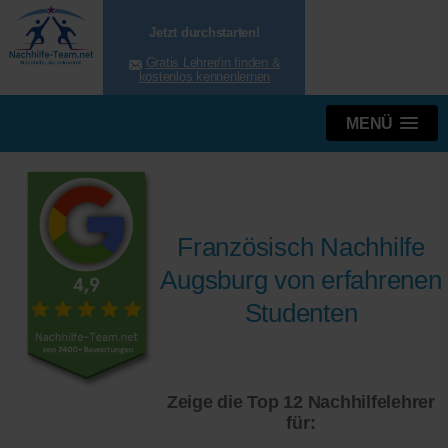
Jetzt durchstarten!
Gratis Lehrer/in finden &
kostenlos kennenlernen
MENÜ
Französisch Nachhilfe
Augsburg von erfahrenen
Studenten
Zeige die Top 12 Nachhilfelehrer
für: