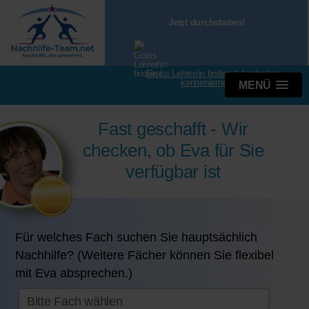
Jetzt durchstarten!
Gratis Lehrer/in finden & kostenlos
kennenlernen
MENÜ
Fast geschafft - Wir
checken, ob Eva für Sie
verfügbar ist
Für welches Fach suchen Sie hauptsächlich
Nachhilfe? (Weitere Fächer können Sie flexibel
mit Eva absprechen.)