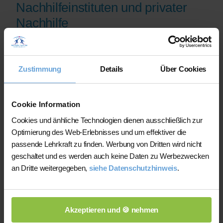
Nachhilfeinstituten und privater
Nachhilfe
Auf der Plattform finden Sie erfahrene
Lehrkräfte, deren eingereichte
Zustimmung
Details
Über Cookies
Qualifikationsnachweise vor der
Freischaltung geprüft werden.
Nachhilfe-Team.net unterstützt Sie dabei,
Cookie Information
möglichst schnell eine zu Ihrem Bedarf
Cookies und änhliche Technologien dienen ausschließlich zur
passende Lehrkraft zu finden. Bei einem
Optimierung des Web-Erlebnisses und um effektiver die
Ausfall können Sie auf Wunsch bei der
passende Lehrkraft zu finden. Werbung von Dritten wird nicht
Vermittlung einer anderen Lehrkraft
geschaltet und es werden auch keine Daten zu Werbezwecken
unterstützt werden.
an Dritte weitergegeben,
siehe Datenschutzhinweis
.
Die Lehrkräfte gestalten und verantworten
ihren Unterricht eigenständig.
Akzeptieren und 🍪 nehmen
Die jeweilige Lehrkraft stimmt Lernziele,