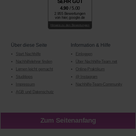
SEHR GUT
4.90
/ 5.00
2.955 Bewertungen
von hier, google.de
Hinweis zu den Bewertungen
Über diese Seite
Information & Hilfe
Start Nachhilfe
Einloggen
Nachhilfelehrer finden
Über Nachhilfe-Team.net
Lernen leicht gemacht
Online-Praktikum
Studitipps
@ Instagram
Impressum
Nachhilfe-Team-Community
AGB und Datenschutz
Zum Seitenanfang