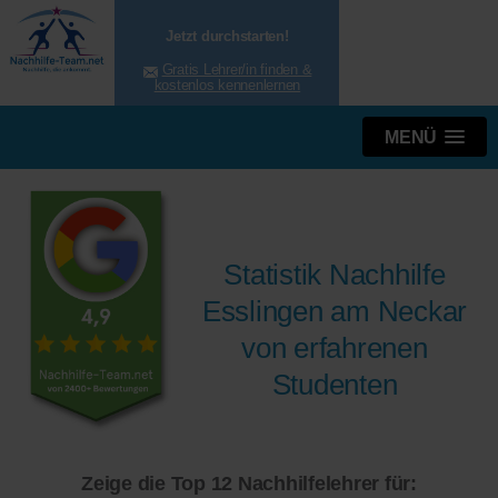
Jetzt durchstarten!
Gratis Lehrer/in finden &
kostenlos kennenlernen
MENÜ
Statistik Nachhilfe
Esslingen am Neckar
von erfahrenen
Studenten
Zeige die Top 12 Nachhilfelehrer für: