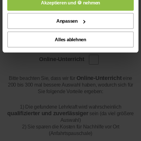
Akzeptieren und 🍪 nehmen
Anpassen
Alles ablehnen
Online-Unterricht
Online-Unterricht
Bitte beachten Sie, dass wir für
eine
200 bis 300 mal bessere Auswahl haben, wodurch sich für
Sie folgende Vorteile ergeben:
1) Die gefundene Lehrkraft wird wahrscheinlich
qualifizierter und zuverlässiger
sein (da viel größere
Auswahl)
2) Sie sparen die Kosten für Nachhilfe vor Ort
(Anfahrtspauschale)