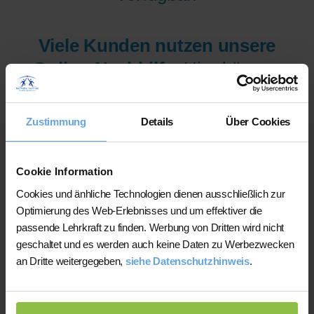
Viele Kunden nutzen unsere
Online-Nachhilfe
: Hier können
wir Ihnen aus mehr als 300
Lehrer/innen pro Fach und
Zustimmung
Details
Über Cookies
Niveau die am besten
qualifizierten Lehrer/innen sofort
Cookie Information
zur Verfügung stellen.
Cookies und änhliche Technologien dienen ausschließlich zur
Optimierung des Web-Erlebnisses und um effektiver die
passende Lehrkraft zu finden. Werbung von Dritten wird nicht
Jetzt verfügbare Lehrer/innen
geschaltet und es werden auch keine Daten zu Werbezwecken
für Online-Nachhilfe anzeigen
an Dritte weitergegeben,
siehe Datenschutzhinweis
.
lassen.