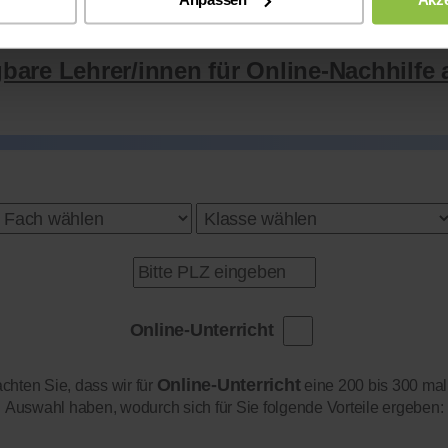
gbare Lehrer/innen für Online-Nachhilfe 
Online-Unterricht
Online-Unterricht
achten Sie, dass wir für
eine 200 bis 300 mal
Auswahl haben, wodurch sich für Sie folgende Vorteile ergeben: