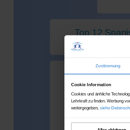
Top 12 Spanis
Zustimmung
Wir haben leid
Cookie Information
Cookies und änhliche Technolog
Lehrkraft zu finden. Werbung vo
weitergegeben,
siehe Datensch
Viele Kunden
mehr als 300 
Alles ablehnen