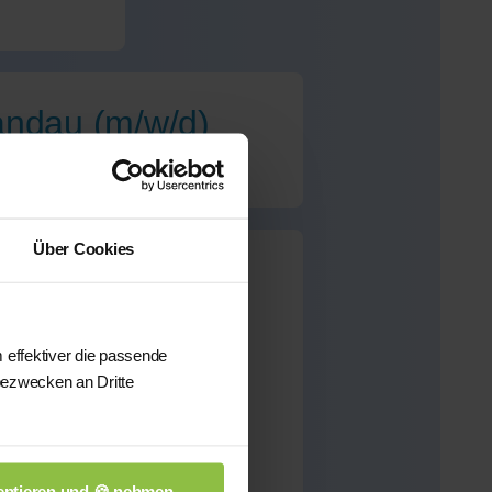
pandau (m/w/d)
Über Cookies
ndau
für dieses Fach
 effektiver die passende
bezwecken an Dritte
önnen wir Ihnen aus
sten qualifizierten
n.
ptieren und 🍪 nehmen