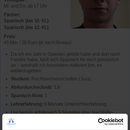
Mi. und Do. ab 17 Uhr
Fächer:
Spanisch (bis 10. Kl.)
Spanisch (bis 12. Kl.)
Preis:
45 Min. / 20 Euro (je nach Niveau)
Da ich ein Jahr in Spanien gelebt habe und dort noch
Familie habe, fühlt sich Spanisch für mich persönlich
an – weshalb ich besonders motiviert bin, es
weiterzugeben.
Studium:
Rechtswissenschaften (Jura)
Abiturdurchschnitt:
1,6
Spanisch-Note
: 1
Lehrerfahrung:
6 Monate Unterrichtserfahrung
Hat bereits
erfolgreich 5 Stunden
über Nachhilfe-
Team.net unterrichtet