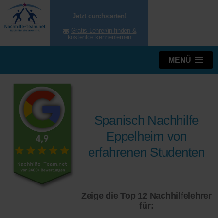
Jetzt durchstarten!
Gratis Lehrer/in finden &
kostenlos kennenlernen
MENÜ
Spanisch Nachhilfe
Eppelheim von
erfahrenen Studenten
Zeige die Top 12 Nachhilfelehrer
für: