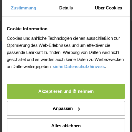
Mehr Infos
Zustimmung
Details
Über Cookies
Aktiv
Cookie Information
Marc
kontaktieren
Cookies und änhliche Technologien dienen ausschließlich zur
Optimierung des Web-Erlebnisses und um effektiver die
passende Lehrkraft zu finden. Werbung von Dritten wird nicht
geschaltet und es werden auch keine Daten zu Werbezwecken
an Dritte weitergegeben,
siehe Datenschutzhinweis
.
Akzeptieren und 🍪 nehmen
Online-Unterricht
Anpassen
Online-Unterricht
Bitte beachten Sie, dass wir für
eine
Alles ablehnen
200 bis 300 mal bessere Auswahl haben, wodurch sich für