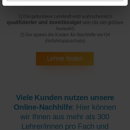
Sie folgende Vorteile ergeben:
1) Die gefundene Lehrkraft wird wahrscheinlich
qualifizierter und zuverlässiger
sein (da viel größere
Auswahl)
2) Sie sparen die Kosten für Nachhilfe vor Ort
(Anfahrtspauschale)
Viele Kunden nutzen unsere
Online-Nachhilfe
: Hier können
wir Ihnen aus mehr als 300
Lehrer/innen pro Fach und