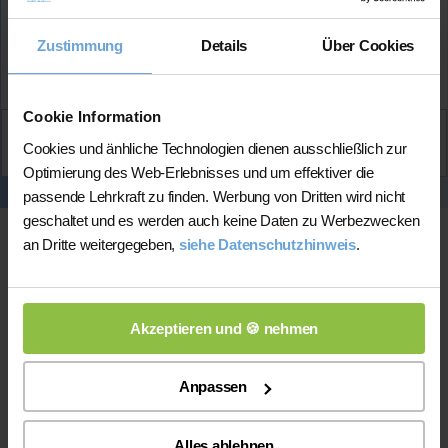
Zustimmung
Details
Über Cookies
Mehr Infos
Cookie Information
Aktiv
Cookies und änhliche Technologien dienen ausschließlich zur
Meryem
kontaktieren
Optimierung des Web-Erlebnisses und um effektiver die
passende Lehrkraft zu finden. Werbung von Dritten wird nicht
geschaltet und es werden auch keine Daten zu Werbezwecken
an Dritte weitergegeben,
siehe Datenschutzhinweis
.
Akzeptieren und 🍪 nehmen
Anpassen
Online-Unterricht
Alles ablehnen