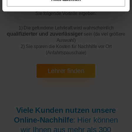
Online-Unterricht
Bitte beachten Sie, dass wir für
eine
200 bis 300 mal bessere Auswahl haben, wodurch sich für
Sie folgende Vorteile ergeben:
1) Die gefundene Lehrkraft wird wahrscheinlich
qualifizierter und zuverlässiger
sein (da viel größere
Auswahl)
2) Sie sparen die Kosten für Nachhilfe vor Ort
(Anfahrtspauschale)
Viele Kunden nutzen unsere
Online-Nachhilfe
: Hier können
wir Ihnen aus mehr als 300