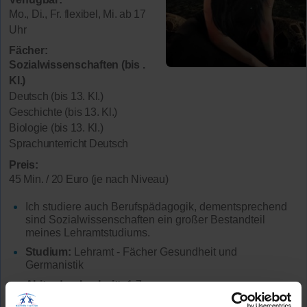
Mo., Di., Fr. flexibel, Mi. ab 17
Uhr
Fächer:
Sozialwissenschaften (bis .
Kl.)
Deutsch (bis 13. Kl.)
Geschichte (bis 13. Kl.)
Biologie (bis 13. Kl.)
Sprachunterricht Deutsch
Preis:
45 Min. / 20 Euro (je nach Niveau)
Ich studiere auch Berufspädagogik, dementsprechend
sind Sozialwissenschaften ein großer Bestandteil
meines Lehramtstudiums.
Studium:
Lehramt - Fächer Gesundheit und
Germanistik
Abiturdurchschnitt:
1,7
Lehrerfahrung:
Keine Unterrichtserfahrung