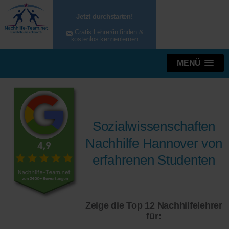
Jetzt durchstarten!
Gratis Lehrer/in finden &
kostenlos kennenlernen
MENÜ
Sozialwissenschaften
Nachhilfe Hannover von
erfahrenen Studenten
Zeige die Top 12 Nachhilfelehrer
für: