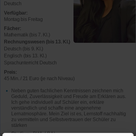
Deutsch
Verfügbar:
Montag bis Freitag
Fächer:
Mathematik (bis 7. Kl.)
Rechnungswesen (bis 13. Kl.)
Deutsch (bis 9. Kl.)
Englisch (bis 13. Kl.)
Sprachunterricht Deutsch
Preis:
45 Min. / 21 Euro (je nach Niveau)
Neben guten fachlichen Kenntnissen zeichnen mich
Geduld, Zuverlässigkeit und Freude am Erklären aus.
Ich gehe individuell auf Schüler ein, erkläre
verständlich und schaffe eine angenehme
Lernatmosphäre. Mein Ziel ist es, Lernstoff nachhaltig
zu vermitteln und Selbstvertrauen der Schüler zu
stärken
Studium:
BWL ( BA)