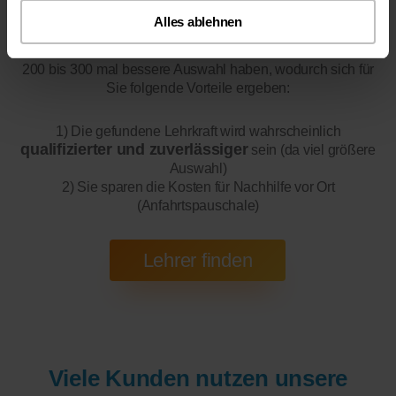
Alles ablehnen
Online-Unterricht
Bitte beachten Sie, dass wir für
eine
200 bis 300 mal bessere Auswahl haben, wodurch sich für
Sie folgende Vorteile ergeben:
1) Die gefundene Lehrkraft wird wahrscheinlich
qualifizierter und zuverlässiger
sein (da viel größere
Auswahl)
2) Sie sparen die Kosten für Nachhilfe vor Ort
(Anfahrtspauschale)
Viele Kunden nutzen unsere