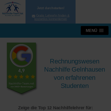
Jetzt durchstarten!
Gratis Lehrer/in finden &
kostenlos kennenlernen
MENÜ
Rechnungswesen
Nachhilfe Gelnhausen
von erfahrenen
Studenten
Zeige die Top 12 Nachhilfelehrer für: