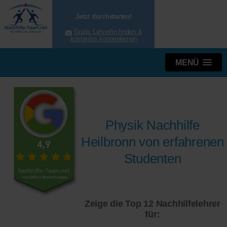
Jetzt durchstarten!
Gratis Lehrer/in finden &
kostenlos kennenlernen
MENÜ
Physik Nachhilfe
Heilbronn von erfahrenen
Studenten
Zeige die Top 12 Nachhilfelehrer
für: