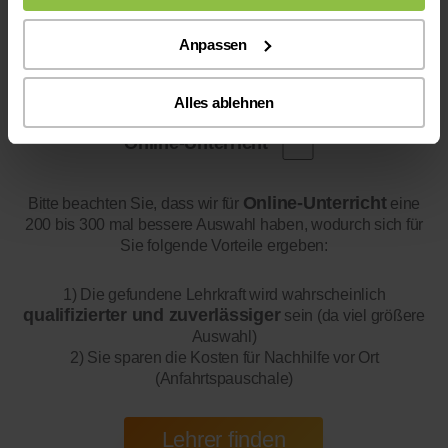
Anpassen
Alles ablehnen
Online-Unterricht
Online-Unterricht
Bitte beachten Sie, dass wir für
eine
200 bis 300 mal bessere Auswahl haben, wodurch sich für
Sie folgende Vorteile ergeben:
1) Die gefundene Lehrkraft wird wahrscheinlich
qualifizierter und zuverlässiger
sein (da viel größere
Auswahl)
2) Sie sparen die Kosten für Nachhilfe vor Ort
(Anfahrtspauschale)