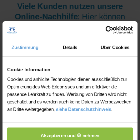
Viele Kunden nutzen unsere
Online-Nachhilfe
: Hier können
wir Ihnen aus mehr als 300
Lehrer/innen pro Fach und
Niveau die am besten
Zustimmung
Details
Über Cookies
qualifizierten Lehrer/innen sofort
zur Verfügung stellen.
Cookie Information
Cookies und änhliche Technologien dienen ausschließlich zur
Optimierung des Web-Erlebnisses und um effektiver die
Jetzt verfügbare Lehrer/innen
passende Lehrkraft zu finden. Werbung von Dritten wird nicht
für Online-Nachhilfe anzeigen
geschaltet und es werden auch keine Daten zu Werbezwecken
an Dritte weitergegeben,
siehe Datenschutzhinweis
.
lassen.
Akzeptieren und 🍪 nehmen