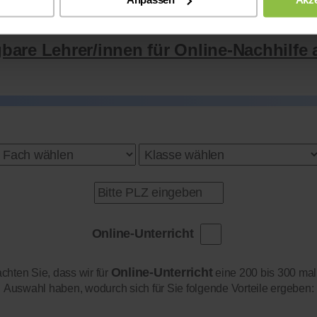
gbare Lehrer/innen für Online-Nachhilfe 
Online-Unterricht
Online-Unterricht
achten Sie, dass wir für
eine 200 bis 300 mal
Auswahl haben, wodurch sich für Sie folgende Vorteile ergeben: