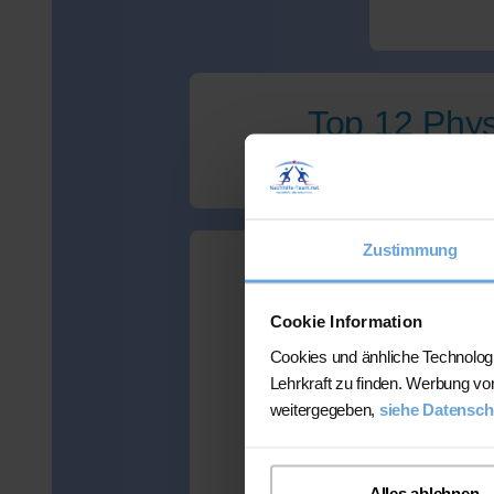
Top 12 Phys
Zustimmung
Wir haben leid
Cookie Information
Cookies und änhliche Technolog
Lehrkraft zu finden. Werbung vo
weitergegeben,
siehe Datensch
Viele Kunden
mehr als 300 
Alles ablehnen