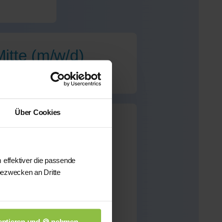
itte (m/w/d)
Über Cookies
itte
für dieses Fach
 effektiver die passende
bezwecken an Dritte
önnen wir Ihnen aus
sten qualifizierten
n.
ptieren und 🍪 nehmen