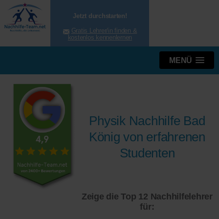
Jetzt durchstarten!
Gratis Lehrer/in finden &
kostenlos kennenlernen
MENÜ
Physik Nachhilfe Bad
König von erfahrenen
Studenten
Zeige die Top 12 Nachhilfelehrer
für: