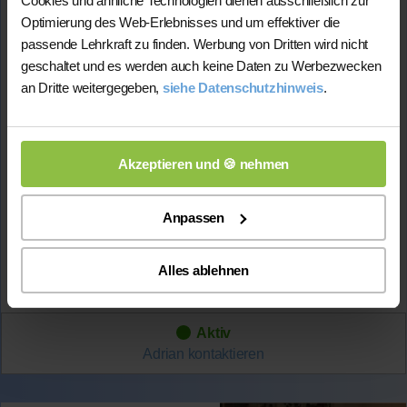
Cookies und änhliche Technologien dienen ausschließlich zur
Studium:
Humanmedizin, Friedrich-Schiller-
Universität Jena
Optimierung des Web-Erlebnisses und um effektiver die
passende Lehrkraft zu finden. Werbung von Dritten wird nicht
Abiturdurchschnitt:
1,0
geschaltet und es werden auch keine Daten zu Werbezwecken
Physik-Note
in der Oberstufe: 1.00
an Dritte weitergegeben,
siehe Datenschutzhinweis
.
Lehrerfahrung:
5 Jahre Unterrichtserfahrung
Hat
erfolgreich 45 Stunden
über Nachhilfe-Team.net
unterrichtet und
sehr positives Feedback
von
bisherigen Schüler*innen erhalten
Akzeptieren und 🍪 nehmen
Anpassen
Mehr Infos
Alles ablehnen
★★★★★
(5.0 / 5)
Aktiv
Adrian
kontaktieren