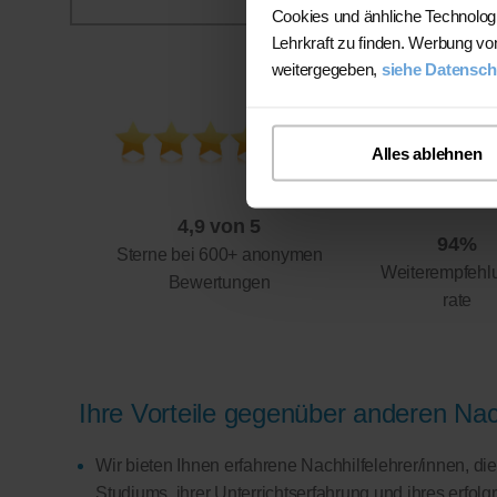
Cookies und änhliche Technolog
Lehrkraft zu finden. Werbung vo
weitergegeben,
siehe Datensch
Alles ablehnen
4,9 von 5
94%
Sterne bei 600+ anonymen
Weiterempfehl
Bewertungen
rate
Ihre Vorteile gegenüber anderen Nach
Wir bieten Ihnen erfahrene Nachhilfelehrer/innen, d
Studiums, ihrer Unterrichtserfahrung und ihres erfol