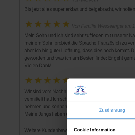
Bis jetzt alles super erklärt und beigebracht, wir hof
Von Familie Wesselinger am 1
Mein Sohn und ich sind sehr zufrieden mit unserer Na
meinem Sohn probiert die Sprache Französich zu vermi
aber ich bin guter Hoffnung, dass dies noch kommt. D
geworden und was ich am Besten finde: Er geht gern
Vielen Dank!
Von Bonnies
Wir sind vom Nachhilfe-Team restlos begeistert: Tolle 
vermittelt hat! Ich schätze auch sehr, dass auf ein Abo
nehmen und können jederzeit aufhören - was wir alle
Zustimmung
Meine Jungs lieben die Nachhilfestunden - wer hätte
Cookie Information
Weitere Kundenbewertungen finden Sie auf der offizi