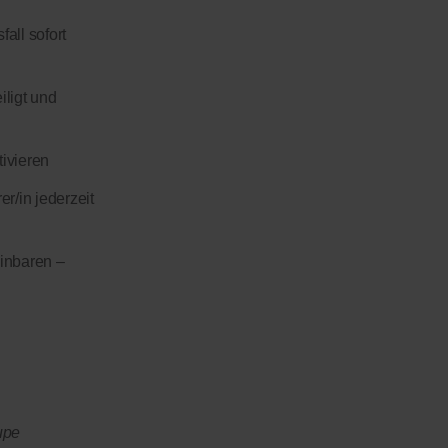
all sofort
ligt und
tivieren
r/in jederzeit
einbaren –
upe