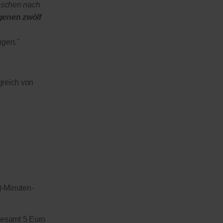
nschen nach
genen zwölf
ngen."
greich von
)-Minuten-
sgesamt 5 Euro