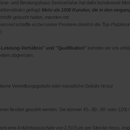
yse- und Beratungshaus ServiceValue hat dafür bundesweit Me
lfeinstituten gefragt:
Mehr als 1000 Kunden, die in den vergan
chhilfe gebucht hatten, machten mit.
.net schaffte es bei seiner Premiere direkt in die Top-Platzieru
)
-Leistung-Verhältnis" und "Qualifikation"
konnten wir uns erfol
etern abgrenzen.
 keine Vermittlungsgebühr oder monatliche Gebühr hinzu!
nen flexibel gewählt werden. Sie können 45-, 60-, 90- oder 120(+
kommt eine Anfahrtspauschale von 2,50 Euro pro Strecke hinzu, in