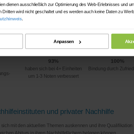
ien dienen ausschließlich zur Optimierung des Web-Erlebnisses und um
n Dritten wird nicht geschaltet und es werden auch keine Daten zu Wer
utzhinweis
.
Anpassen
Akze
93%
100%
haben sich bei 4+ Einheiten
Bindung durch Zufried
ungs-
um 1-3 Noten verbessert
hilfeinstituten und privater Nachhilfe
ie sich mit den aktuellen Themen auskennen und ihre Qualifikation
greichen Abiturs in ihren Nachhilfefächern belegen können