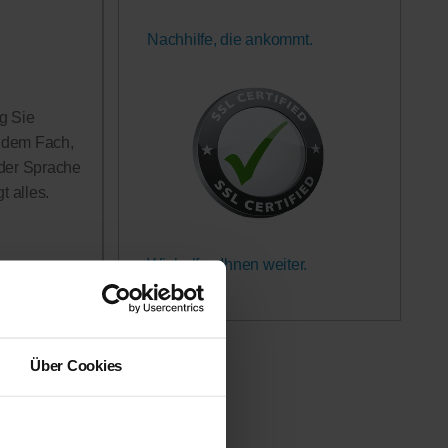
Nachhilfe, die ankommt.
g Sie
n dem Fach,
 der Sprache
 alles.
Wir helfen Ihnen weiter.
Garantiert.
rerinnen
h in Anspruch
 werden!
Über Cookies