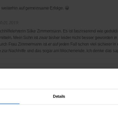
fen weiterhin auf gemeinsame Erfolge. 😀
0.01.2019
chhilfelehrerin Silke Zimmermann. Es ist faszinierend wie geduldi
tteln. Mein Sohn ist zwar bisher leider nicht besser geworden i
urch Frau Zimmermann ist er auf jeden Fall schon viel sicherer in
e zur Nachhilfe und das sogar am Wochenende. Ich denke das sagt
Organisation, die uns zu fairen Preisen wirklich tolle Nachhilfeleh
 komplett verzichtet wird - wir zahlen nur die Leistung, die wir auc
rdings auch bei deutlich besseren Noten so schnell nicht machen
Details
 das gedacht!?
ellen Bewertungsplattform
ausgezeichnet.org