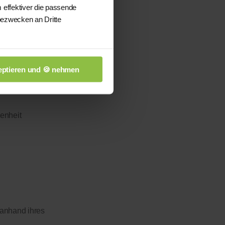
 effektiver die passende
bezwecken an Dritte
ptieren und 🍪 nehmen
enheit
 anhand ihres