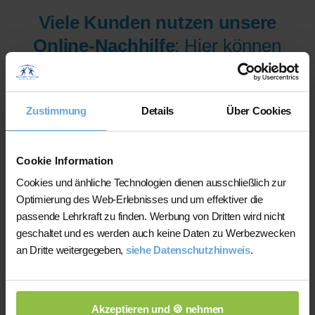
Viele Kunden nutzen unsere
Online-Nachhilfe
: Hier können
wir Ihnen aus mehr als 300
Lehrer/innen pro Fach und
Zustimmung
Details
Über Cookies
Niveau die am besten
qualifizierten Lehrer/innen sofort
zur Verfügung stellen.
Cookie Information
Cookies und änhliche Technologien dienen ausschließlich zur
Optimierung des Web-Erlebnisses und um effektiver die
Jetzt verfügbare Lehrer/innen
passende Lehrkraft zu finden. Werbung von Dritten wird nicht
für Online-Nachhilfe anzeigen
geschaltet und es werden auch keine Daten zu Werbezwecken
an Dritte weitergegeben,
siehe Datenschutzhinweis
.
lassen.
Akzeptieren und 🍪 nehmen