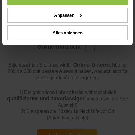
Anpassen
Alles ablehnen
Online-Unterricht
Online-Unterricht
Bitte beachten Sie, dass wir für
eine
200 bis 300 mal bessere Auswahl haben, wodurch sich für
Sie folgende Vorteile ergeben:
1) Die gefundene Lehrkraft wird wahrscheinlich
qualifizierter und zuverlässiger
sein (da viel größere
Auswahl)
2) Sie sparen die Kosten für Nachhilfe vor Ort
(Anfahrtspauschale)