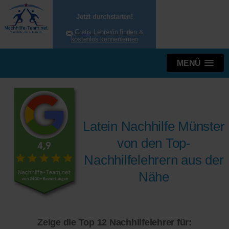
Jetzt durchstarten!
Gratis Lehrer/in finden &
kostenlos kennenlernen
MENÜ
Latein Nachhilfe Münster
von den Top-
Nachhilfelehrern aus der
Nähe
Zeige die Top 12 Nachhilfelehrer für: